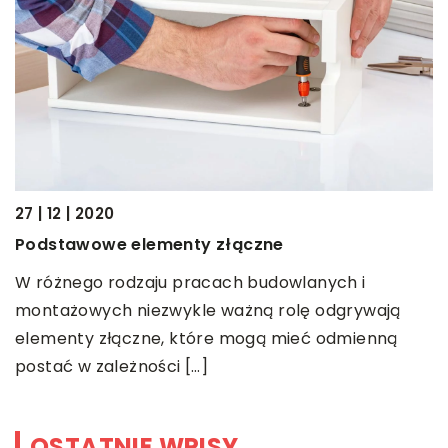
23
27 | 12 | 2020
J
Podstawowe elementy złączne
P
W różnego rodzaju pracach budowlanych i
s
montażowych niezwykle ważną rolę odgrywają
a.
J
elementy złączne, które mogą mieć odmienną
postać w zależności […]
OSTATNIE WPISY