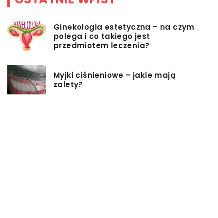
Ginekologia estetyczna – na czym
polega i co takiego jest
przedmiotem leczenia?
Myjki ciśnieniowe – jakie mają
zalety?
Łóżka tapicerowane – czym się
charakteryzują?
Jakie korzyści przynosi instalacja
węzła cieplnego?
Szafy rack z systemem chłodzenia:
jakie opcje dostępne na rynku