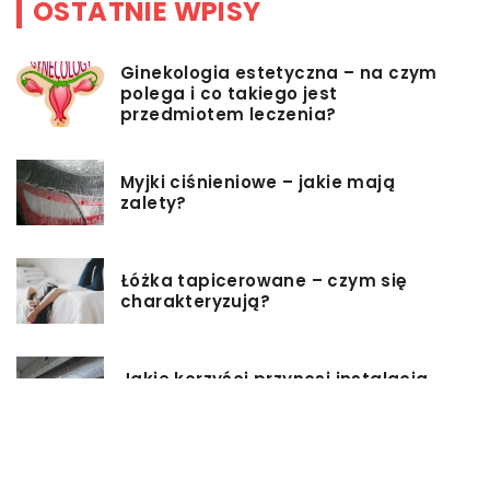
OSTATNIE WPISY
Ginekologia estetyczna – na czym
polega i co takiego jest
przedmiotem leczenia?
Myjki ciśnieniowe – jakie mają
zalety?
Łóżka tapicerowane – czym się
charakteryzują?
Jakie korzyści przynosi instalacja
węzła cieplnego?
Szafy rack z systemem chłodzenia: