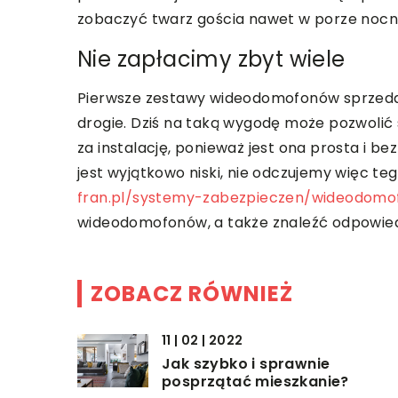
zobaczyć twarz gościa nawet w porze nocnej,
Nie zapłacimy zbyt wiele
Pierwsze zestawy wideodomofonów sprzedaw
drogie. Dziś na taką wygodę może pozwolić s
za instalację, ponieważ jest ona prosta i 
jest wyjątkowo niski, nie odczujemy więc t
fran.pl/systemy-zabezpieczen/wideodomo
wideodomofonów, a także znaleźć odpowiedni
ZOBACZ RÓWNIEŻ
11 | 02 | 2022
Jak szybko i sprawnie
posprzątać mieszkanie?