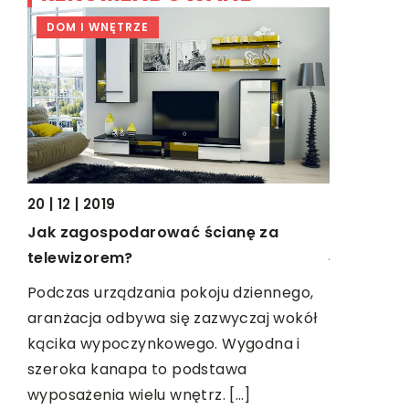
DOM I WNĘTRZE
TECHNOL
09 | 02 | 2
20 | 12 | 2019
Szafy rac
Jak zagospodarować ścianę za
jakie opc
telewizorem?
Szafy Rac
Podczas urządzania pokoju dziennego,
występują 
ej
aranżacja odbywa się zazwyczaj wokół
można sko
kącika wypoczynkowego. Wygodna i
potrzeb. 
szeroka kanapa to podstawa
Najczęści
ć na
wyposażenia wielu wnętrz. […]