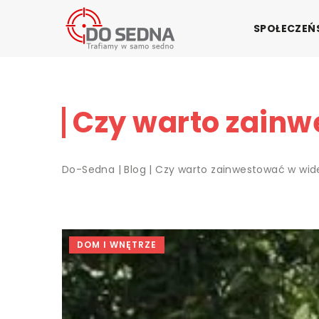
SPOŁECZE
Czy warto zain
Do-Sedna
|
Blog
|
Czy warto zainwestować w wi
DOM I WNĘTRZE