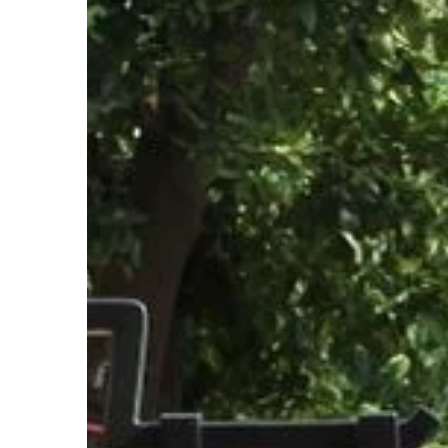
TECHNOLOGIE & IT
09 | 02 | 2023
Szafy rack z system
jakie opcje dostępne
Szafy Rack z systeme
występują w wielu opc
można skonfigurować 
potrzeb. Chłodzone p
Najczęściej spotykan