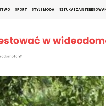
ŃSTWO
SPORT
STYL I MODA
SZTUKA I ZAINTERESOWA
westować w wideodom
deodomofon?