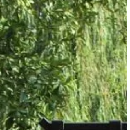
BIZNES & RYNEK & FINANSE
em chłodzenia:
18 | 06 | 2021
 na rynku
Założenie konta firmowego – jak
znaleźć odpowiednią ofertę?
m chłodzenia
jach, które
Prowadzenie biznesu wymaga świetn
do swoich
organizacji w wielu aspektach. Firmy
owietrzem
starające się o utrzymanie stabilnej
ym systemem […]
pozycji konkurencyjnej powinny mie