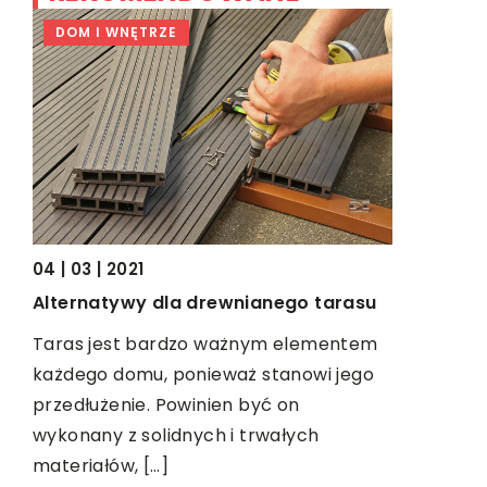
DOM I WNĘTRZE
NIERUCH
04 | 03 | 2021
08 | 12 | 2
Alternatywy dla drewnianego tarasu
Urządzeni
terenu b
Taras jest bardzo ważnym elementem
każdego domu, ponieważ stanowi jego
Odpowiedn
przedłużenie. Powinien być on
pozwalają
wykonany z solidnych i trwałych
pomiarów 
materiałów, […]
sposób. M