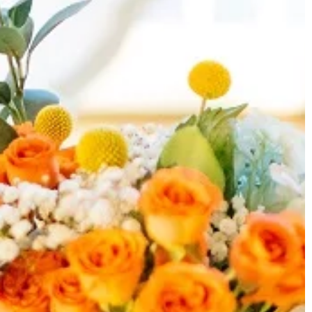
UDOWNICTWO
BIZNES & RYNEK & FINANSE
17 | 08 | 2021
Jakie biurko wybrać dla siebie i nie
e do pomiaru
tylko?
Biurko to element wyposażenia, bez
i urządzenia
którego trudno wyobrazić sobie nie
wadzenie
tylko firmowy gabinet ale także
owy we właściwy
jakikolwiek dom. To przy nim […]
yć wykonane w