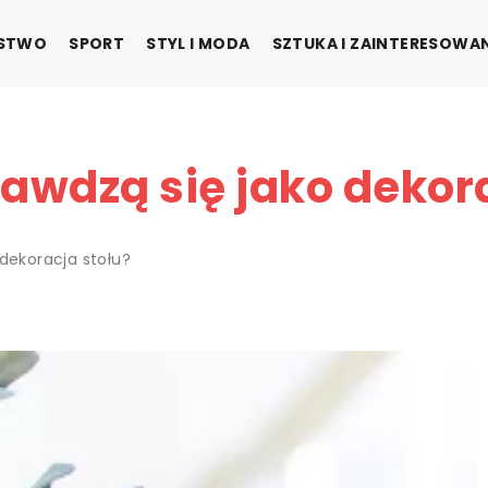
ŃSTWO
SPORT
STYL I MODA
SZTUKA I ZAINTERESOWA
awdzą się jako dekora
 dekoracja stołu?