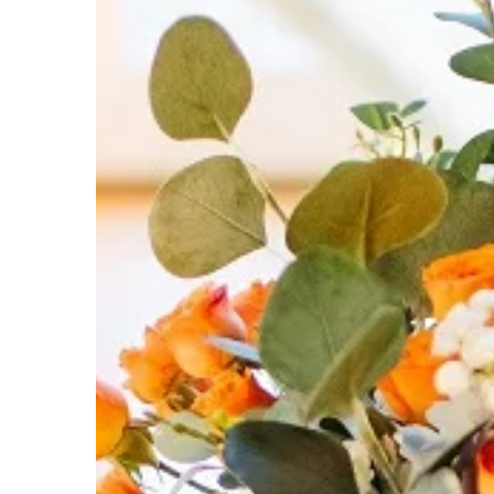
NIERUCHOMOŚCI I B
08 | 12 | 2020
Urządzenia przydatn
terenu budowy
Odpowiednie maszyny 
pozwalają na przepro
pomiarów terenu bud
sposób. Muszą one b