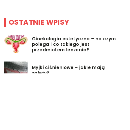
OSTATNIE WPISY
Ginekologia estetyczna – na czym
polega i co takiego jest
przedmiotem leczenia?
Myjki ciśnieniowe – jakie mają
zalety?
Łóżka tapicerowane – czym się
charakteryzują?
Jakie korzyści przynosi instalacja
węzła cieplnego?