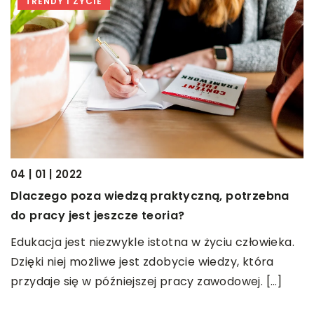
TRENDY I ŻYCIE
04 | 01 | 2022
Dlaczego poza wiedzą praktyczną, potrzebna
2
do pracy jest jeszcze teoria?
C
s
Edukacja jest niezwykle istotna w życiu człowieka.
Dzięki niej możliwe jest zdobycie wiedzy, która
D
przydaje się w późniejszej pracy zawodowej. […]
p
p