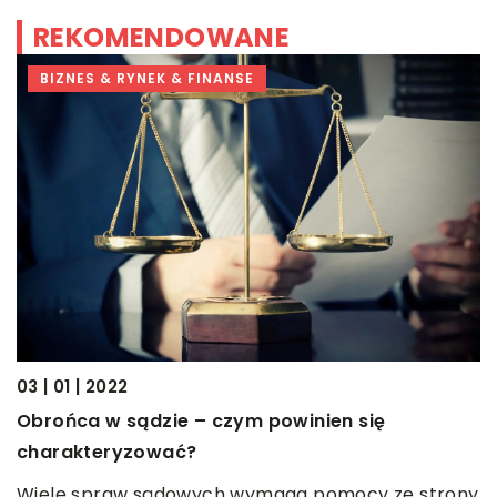
REKOMENDOWANE
BIZNES & RYNEK & FINANSE
03 | 01 | 2022
2
ą
Obrońca w sądzie – czym powinien się
O
charakteryzować?
O
Wiele spraw sądowych wymaga pomocy ze strony
d