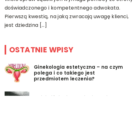
doświadczonego i kompetentnego adwokata.
z
Pierwszą kwestią, na jaką zwracają uwagę klienci,
[
jest dziedzina […]
OSTATNIE WPISY
Ginekologia estetyczna – na czym
polega i co takiego jest
przedmiotem leczenia?
Myjki ciśnieniowe – jakie mają
zalety?
Łóżka tapicerowane – czym się
charakteryzują?