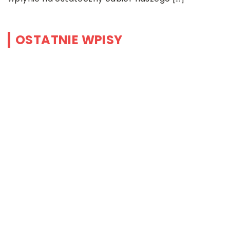
OSTATNIE WPISY
Ginekologia estetyczna – na czym
polega i co takiego jest
przedmiotem leczenia?
Myjki ciśnieniowe – jakie mają
zalety?
Łóżka tapicerowane – czym się
charakteryzują?
Jakie korzyści przynosi instalacja
węzła cieplnego?