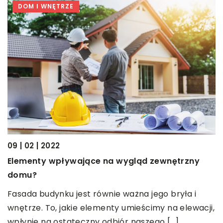
DOM I WNĘTRZE
17 | 06 | 2022
Jak z pomysłem zaaranżować swój ogr
nętrzny
Najważniejsze jest to, aby mieć pomysł. Kie
masz pomysł, wtedy są pewne zasady, któ
bryła i
powinieneś przestrzegać. Możesz zrobić lis
na elewacji,
[…]