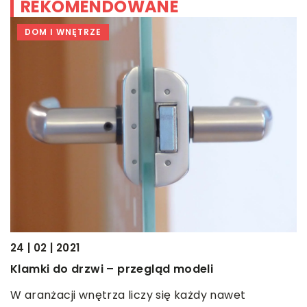
REKOMENDOWANE
DOM I WNĘTRZE
15
ć
24 | 02 | 2021
S
Klamki do drzwi – przegląd modeli
M
W aranżacji wnętrza liczy się każdy nawet