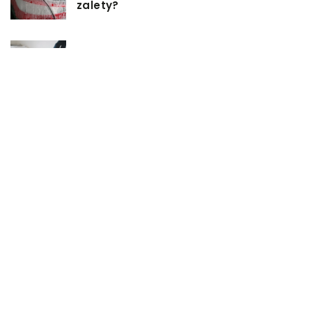
zalety?
Łóżka tapicerowane – czym się
charakteryzują?
Jakie korzyści przynosi instalacja
węzła cieplnego?
Szafy rack z systemem chłodzenia:
jakie opcje dostępne na rynku
Zadbaj o swój kręgosłup – dlaczego
warto zdecydować się na modny
plecak?