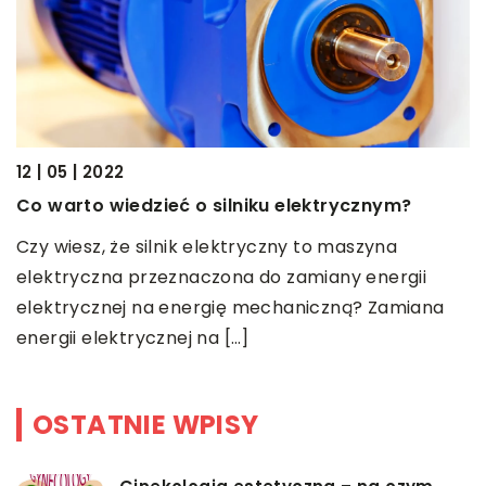
12 | 05 | 2022
21
Co warto wiedzieć o silniku elektrycznym?
N
Czy wiesz, że silnik elektryczny to maszyna
N
elektryczna przeznaczona do zamiany energii
t
elektrycznej na energię mechaniczną? Zamiana
u
energii elektrycznej na […]
OSTATNIE WPISY