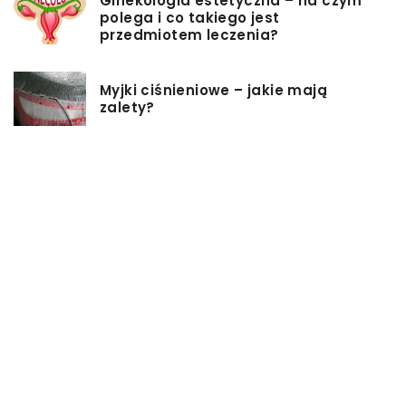
Ginekologia estetyczna – na czym
polega i co takiego jest
przedmiotem leczenia?
Myjki ciśnieniowe – jakie mają
zalety?
Łóżka tapicerowane – czym się
charakteryzują?
Jakie korzyści przynosi instalacja
węzła cieplnego?
Szafy rack z systemem chłodzenia:
jakie opcje dostępne na rynku