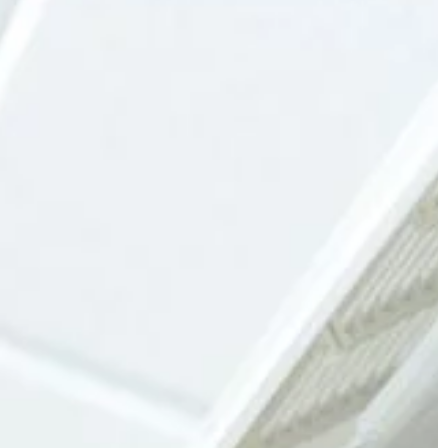
HOBBY
16 | 06 | 2021
grafa na ślub
Najlepsze gadżety dla motocyklis
– w co warto zainwestować?
 dla większości
Każdy, kto jeździ motocyklem powie
e ważną chwilą,
razu, że jednoślady to prawdziwa pas
ą pracują często