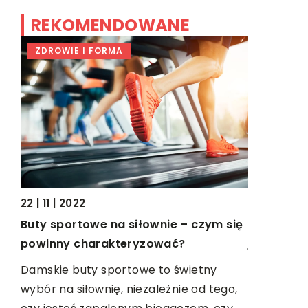
REKOMENDOWANE
ZDROWIE I FORMA
TRENDY I
12 | 03 | 20
22 | 11 | 2022
Dlaczego 
Buty sportowe na siłownie – czym się
tów
jest ważn
powinny charakteryzować?
Uroczystoś
Damskie buty sportowe to świetny
 od
młodych p
wybór na siłownię, niezależnie od tego,
ja,
nad której