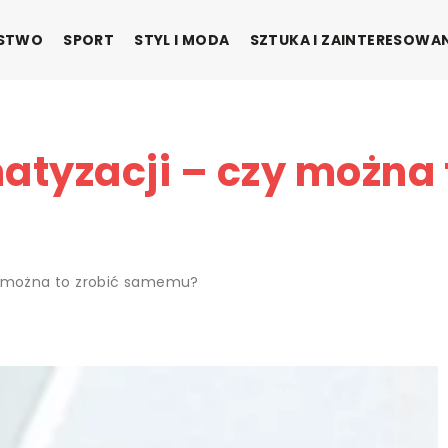
ŃSTWO
SPORT
STYL I MODA
SZTUKA I ZAINTERESOWA
atyzacji – czy można 
zy można to zrobić samemu?