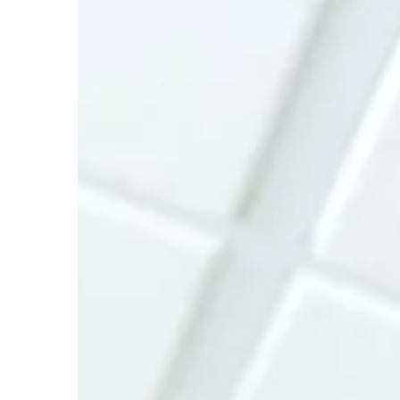
TRENDY I ŻYCIE
12 | 03 | 2020
Dlaczego wybór foto
jest ważny?
Uroczystość ślubu jest
młodych par niezwykl
nad której organizacj