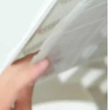
która rzutuje praktycznie na całe życ
Młodzi chcą, […]
Motocykliści tworzą […]