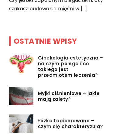
czy jesteś zapalonym biegaczem, czy
ie.
przez wiel
szukasz budowania mięśni w […]
OSTATNIE WPISY
Ginekologia estetyczna –
na czym polega i co
takiego jest
przedmiotem leczenia?
Myjki ciśnieniowe – jakie
mają zalety?
Łóżka tapicerowane –
czym się charakteryzują?