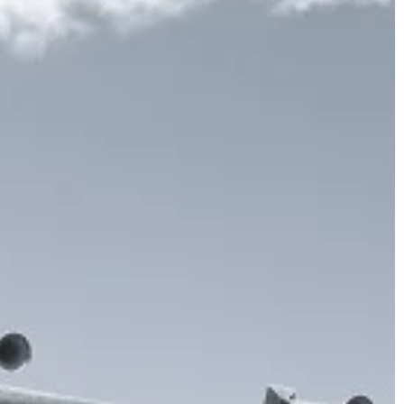
TECHNOLOGIE
12 | 10 | 2022
Klocki hamulcowe – co warto
t – w jakim celu
wiedzieć?
Klocki hamulcowe to podstawowy
ebli, wcale nie
element układu hamulcowego Twoj
 na nowe, wydając
samochodu. Wykonane są z różnych
u odświeżenia
materiałów, z których każdy ma swo
zy o […]