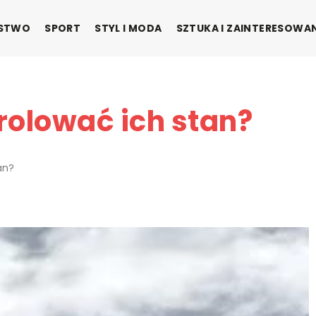
ŃSTWO
SPORT
STYL I MODA
SZTUKA I ZAINTERESOWA
trolować ich stan?
an?