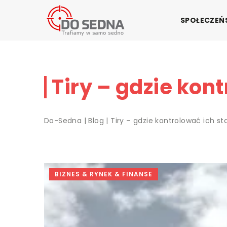
SPOŁECZE
Tiry – gdzie kon
Do-Sedna
|
Blog
|
Tiry – gdzie kontrolować ich st
BIZNES & RYNEK & FINANSE