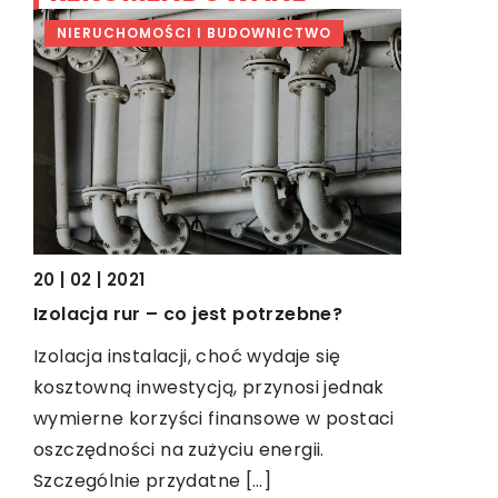
NIERUCHOMOŚCI I BUDOWNICTWO
DOM I W
20 | 02 | 2021
15 | 08 | 20
Izolacja rur – co jest potrzebne?
Oklejanie 
się je wyk
Izolacja instalacji, choć wydaje się
kosztowną inwestycją, przynosi jednak
Aby odmien
ego
wymierne korzyści finansowe w postaci
trzeba wy
oszczędności na zużyciu energii.
duże pieni
je
Szczególnie przydatne […]
pomieszcz