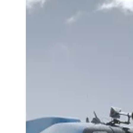
DOM I WNĘTRZE
15 | 08 | 2021
Oklejanie blatów i pły
się je wykonuje
Aby odmienić wygląd m
trzeba wymieniać ich
duże pieniądze. W cel
pomieszczenia wystarc