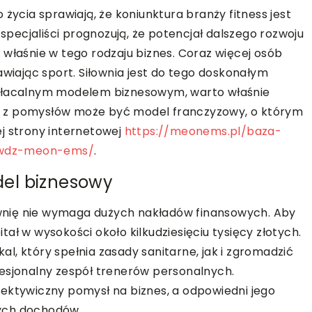
życia sprawiają, że koniunktura branży fitness jest
 specjaliści prognozują, że potencjał dalszego rozwoju
 właśnie w tego rodzaju biznes. Coraz więcej osób
awiając sport. Siłownia jest do tego doskonałym
opłacalnym modelem biznesowym, warto właśnie
m z pomysłów może być model franczyzowy, o którym
j strony internetowej
https://meonems.pl/baza-
awdz-meon-ems/
.
el biznesowy
wnię nie wymaga dużych nakładów finansowych. Aby
ał w wysokości około kilkudziesięciu tysięcy złotych.
l, który spełnia zasady sanitarne, jak i zgromadzić
fesjonalny zespół trenerów personalnych.
ektywiczny pomysł na biznes, a odpowiedni jego
ych dochodów.