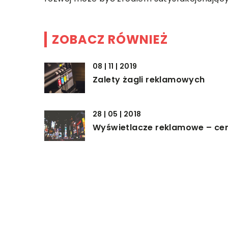
ZOBACZ RÓWNIEŻ
08 | 11 | 2019
Zalety żagli reklamowych
28 | 05 | 2018
Wyświetlacze reklamowe – ce
26 | 08 | 2020
Jak powinien być ubrany kelne
w restauracji?
DODAJ KOMENTARZ