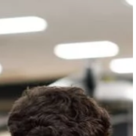
ANSE
BIZNES & RYNEK & FINANSE
13 | 10 | 2022
 na reklamę w
Co warto wiedzieć przed podjęcie
ch
decyzji o kredycie hipotecznym?
g nieustannie się
Jeśli myślisz o zakupie domu, jest wie
 także oczekiwania
rzeczy, które możesz zrobić, aby się
mują wobec tych
przygotować. Możesz zaoszczędzić 
zaliczkę, zacząć odkładać […]