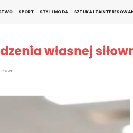
ŃSTWO
SPORT
STYL I MODA
SZTUKA I ZAINTERESOWA
dzenia własnej siłow
siłowni