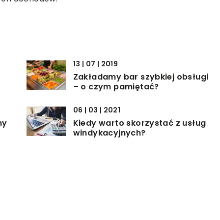
13 | 07 | 2019
Zakładamy bar szybkiej obsługi
– o czym pamiętać?
06 | 03 | 2021
ny
Kiedy warto skorzystać z usług
windykacyjnych?
14 | 11 | 2022
r
Jakie są zalety kopert
kurierskich?