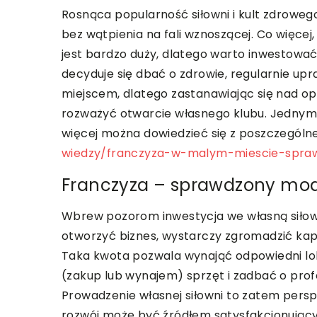
Rosnąca popularność siłowni i kult zdrowego 
bez wątpienia na fali wznoszącej. Co więcej,
jest bardzo duży, dlatego warto inwestować
decyduje się dbać o zdrowie, regularnie upr
miejscem, dlatego zastanawiając się nad 
rozważyć otwarcie własnego klubu. Jedny
więcej można dowiedzieć się z poszczególne
wiedzy/franczyza-w-malym-miescie-spr
Franczyza – sprawdzony mod
Wbrew pozorom inwestycja we własną siło
otworzyć biznes, wystarczy zgromadzić kapit
Taka kwota pozwala wynająć odpowiedni loka
(zakup lub wynajem) sprzęt i zadbać o pro
Prowadzenie własnej siłowni to zatem persp
rozwój może być źródłem satysfakcjonując