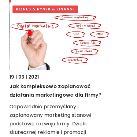
BIZNES & RYNEK & FINANSE
BIZNES &
19 | 03 | 2021
09 | 12 | 2
Jak kompleksowo zaplanować
Sprawdzo
m
działania marketingowe dla firmy?
miejscach
Odpowiednio przemyślany i
Rynek prod
le
zaplanowany marketing stanowi
zmienia, a
podstawę rozwoju firmy. Dzięki
klientów.
na
skutecznej reklamie i promocji
przemian 