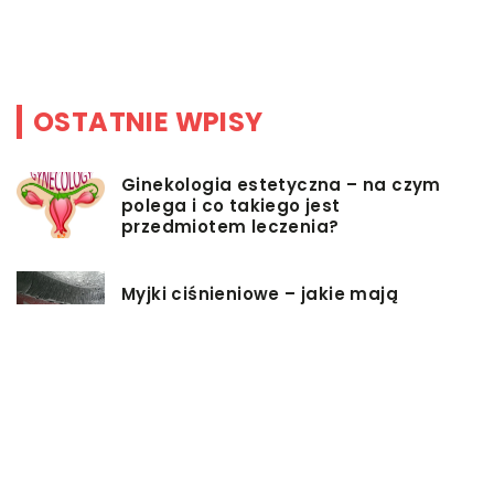
OSTATNIE WPISY
Ginekologia estetyczna – na czym
polega i co takiego jest
przedmiotem leczenia?
Myjki ciśnieniowe – jakie mają
zalety?
Łóżka tapicerowane – czym się
charakteryzują?
Jakie korzyści przynosi instalacja