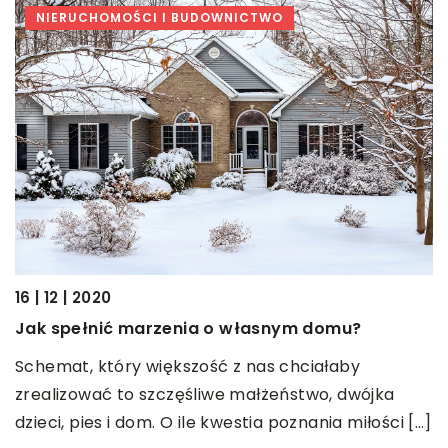
NIERUCHOMOŚCI I BUDOWNICTWO
16 | 12 | 2020
30
Jak spełnić marzenia o własnym domu?
J
Schemat, który większość z nas chciałaby
T
zrealizować to szczęśliwe małżeństwo, dwójka
p
dzieci, pies i dom. O ile kwestia poznania miłości […]
d