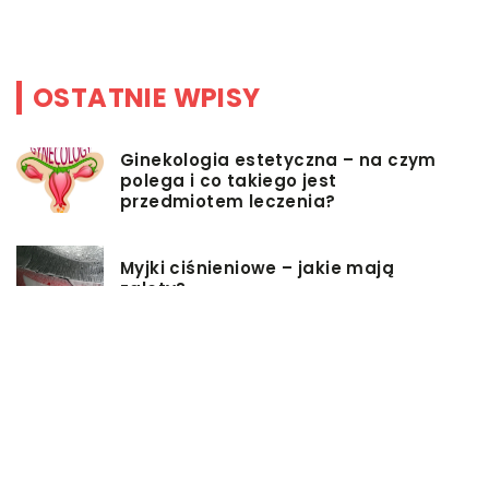
p
OSTATNIE WPISY
Ginekologia estetyczna – na czym
polega i co takiego jest
przedmiotem leczenia?
Myjki ciśnieniowe – jakie mają
zalety?
Łóżka tapicerowane – czym się
charakteryzują?
Jakie korzyści przynosi instalacja
węzła cieplnego?