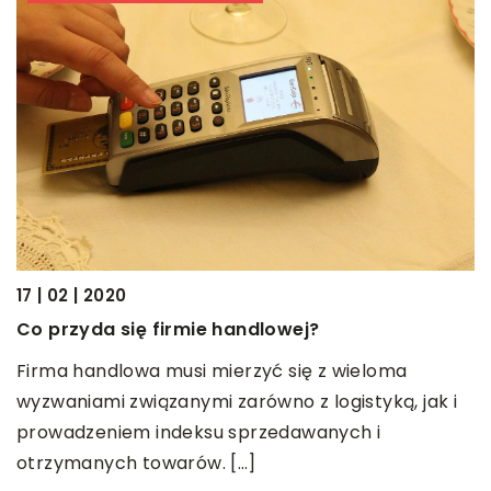
17 | 02 | 2020
Co przyda się firmie handlowej?
11
S
Firma handlowa musi mierzyć się z wieloma
w
wyzwaniami związanymi zarówno z logistyką, jak i
prowadzeniem indeksu sprzedawanych i
S
otrzymanych towarów. […]
w