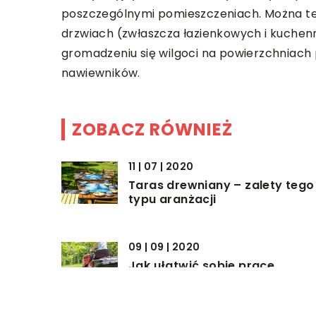
poszczególnymi pomieszczeniach. Można t
drzwiach (zwłaszcza łazienkowych i kuchen
gromadzeniu się wilgoci na powierzchniach p
nawiewników.
ZOBACZ RÓWNIEŻ
11 | 07 | 2020
Taras drewniany – zalety tego
typu aranżacji
09 | 09 | 2020
Jak ułatwić sobie prace
porządkowe w ogrodzie?
17 | 06 | 2022