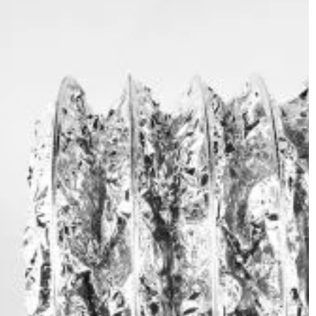
BIZNES & RYNEK & FINANSE
nuje mechanik
20 | 10 | 2020
wi naprawiają
Jak bezpiecznie dostarczyć węgie
d wymiany oleju i
klienta?
zy na pracach
Ogrzewanie domu to istotny elemen
mi i wymianą
jego użytkowania, do którego realizac
potrzebny jest odpowiedni materiał
opałowy. Jednym z nich jest węgiel, 