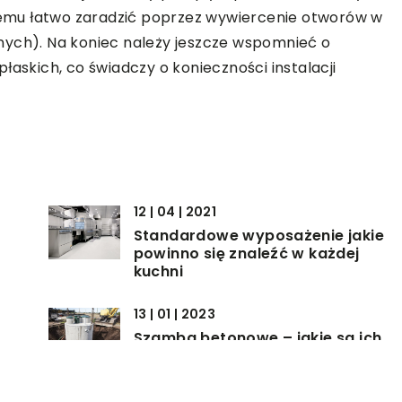
emu łatwo zaradzić poprzez wywiercenie otworów w
nych). Na koniec należy jeszcze wspomnieć o
łaskich, co świadczy o konieczności instalacji
12 | 04 | 2021
Standardowe wyposażenie jakie
powinno się znaleźć w każdej
kuchni
13 | 01 | 2023
Szamba betonowe – jakie są ich
zalety?
20 | 12 | 2019