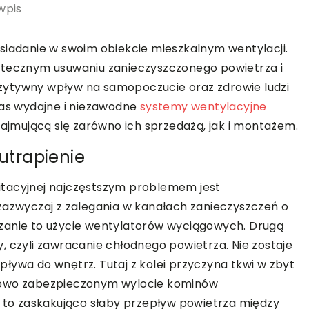
wpis
siadanie w swoim obiekcie mieszkalnym wentylacji.
utecznym usuwaniu zanieczyszczonego powietrza i
zytywny wpływ na samopoczucie oraz zdrowie ludzi
nas wydajne i niezawodne
systemy wentylacyjne
zajmującą się zarówno ich sprzedażą, jak i montażem.
 utrapienie
itacyjnej najczęstszym problemem jest
zazwyczaj z zalegania w kanałach zanieczyszczeń o
zanie to użycie wentylatorów wyciągowych. Drugą
, czyli zawracanie chłodnego powietrza. Nie zostaje
ływa do wnętrz. Tutaj z kolei przyczyna tkwi w zbyt
dłowo zabezpieczonym wylocie kominów
t to zaskakująco słaby przepływ powietrza między