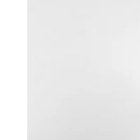
TECHNOLOGIE
16 | 09 | 2022
Jakie naprawy wyko
samochodowy?
Mechanicy samochodo
wszystko, począwszy o
tuningu, a skończyws
związanych z hamulca
silnika. […]