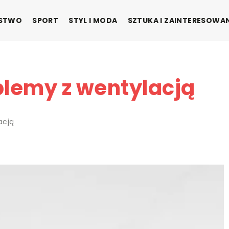
ŃSTWO
SPORT
STYL I MODA
SZTUKA I ZAINTERESOWA
blemy z wentylacją
acją