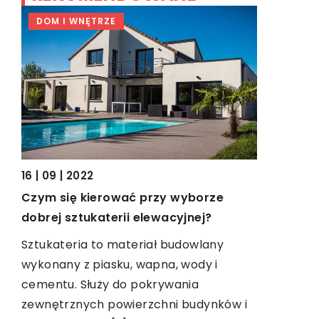
DOM I WNĘTRZE
TECHNOL
16 | 09 | 2
Jakie na
samocho
16 | 09 | 2022
Mechanicy
Czym się kierować przy wyborze
l do
wszystko, 
dobrej sztukaterii elewacyjnej?
tuningu, 
Sztukateria to materiał budowlany
t
związanyc
wykonany z piasku, wapna, wody i
ji
silnika. […]
cementu. Służy do pokrywania
zewnętrznych powierzchni budynków i
[…]