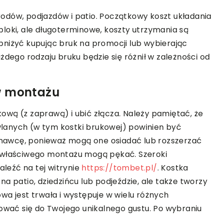
odów, podjazdów i patio. Początkowy koszt układania
i bloki, ale długoterminowe, koszty utrzymania są
bniżyć kupując bruk na promocji lub wybierając
żdego rodzaju bruku będzie się różnił w zależności od
w montażu
wą (z zaprawą) i ubić złącza. Należy pamiętać, że
lanych (w tym kostki brukowej) powinien być
nawcę, ponieważ mogą one osiadać lub rozszerzać
iewłaściwego montażu mogą pękać. Szeroki
leźć na tej witrynie
https://tombet.pl/
. Kostka
a patio, dziedzińcu lub podjeździe, ale także tworzy
wa jest trwała i występuje w wielu różnych
sować się do Twojego unikalnego gustu. Po wybraniu