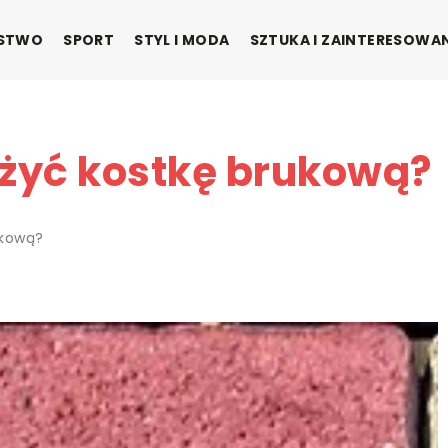
ŃSTWO
SPORT
STYL I MODA
SZTUKA I ZAINTERESOWA
żyć kostkę brukową?
ukową?