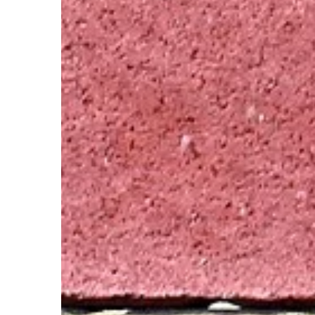
BIZNES & RYNEK & FIN
06 | 03 | 2021
Kiedy warto skorzyst
windykacyjnych?
Prowadząc firmę, ale
fizyczną, często podej
współpracę z różnymi
biznesowymi czy kont