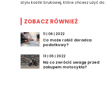
stylu kostki brukowej, które chcesz użyć do p
ZOBACZ RÓWNIEŻ
11 | 06 | 2022
Co może robić doradca
podatkowy?
13 | 05 | 2022
Na co zwrócić uwagę przed
zakupem motocykla?
10 | 05 | 2022
Jak zacząć naukę języka
tureckiego?