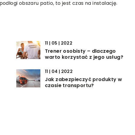
odłogi obszaru patio, to jest czas na instalację.
11 | 05 | 2022
Trener osobisty – dlaczego
warto korzystać z jego usług?
11 | 04 | 2022
Jak zabezpieczyć produkty w
czasie transportu?
14 | 06 | 2022
Na co zwrócić uwagę wybierając
oprogramowanie dla
gastronomii?