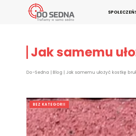
SPOŁECZE
Jak samemu uło
Do-Sedna
|
Blog
|
Jak samemu ułożyć kostkę br
BEZ KATEGORII