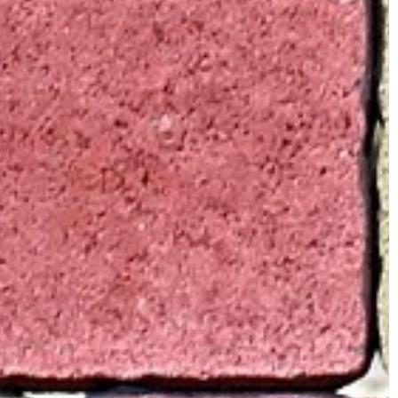
ANSE
TRENDY I ŻYCIE
20 | 04 | 2022
ać z usług
Spośród jakich typów biustonoszy
wybrać odpowiedni model do
naszych oczekiwań?
 też będąc osobą
muje się
Biustonosze to jedna z tych rzeczy,
 partnerami
które nosimy przez cały czas, ale z w
rahentami. W
powodów ich zakup nie zawsze jest [