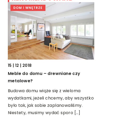
DOM I WNĘTRZE
BIZNES &
15 | 12 | 2018
06 | 03 | 2
Meble do domu – drewniane czy
,
Kiedy war
metalowe?
windykac
Budowa domu wiąże się z wieloma
Prowadząc
wydatkami, jeżeli chcemy, aby wszystko
fizyczną, 
było tak, jak sobie zaplanowaliśmy.
ielu
współprac
Niestety, musimy wydać sporo […]
…]
biznesowy