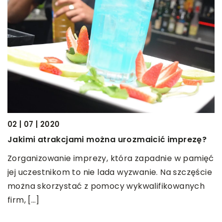
01
O
Z
u
…]
s
02 | 07 | 2020
m
Jakimi atrakcjami można urozmaicić imprezę?
Zorganizowanie imprezy, która zapadnie w pamięć
jej uczestnikom to nie lada wyzwanie. Na szczęście
można skorzystać z pomocy wykwalifikowanych
firm, […]