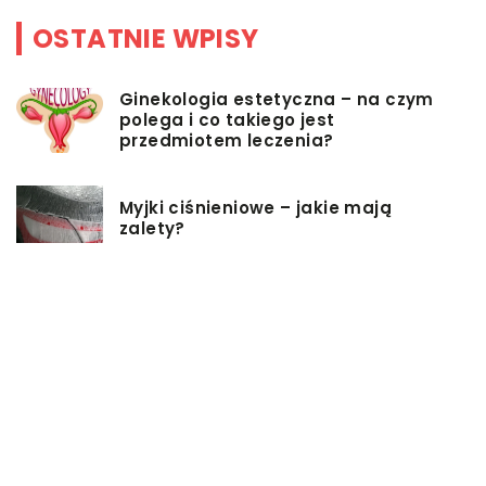
OSTATNIE WPISY
Ginekologia estetyczna – na czym
polega i co takiego jest
przedmiotem leczenia?
Myjki ciśnieniowe – jakie mają
zalety?
Łóżka tapicerowane – czym się
charakteryzują?
Jakie korzyści przynosi instalacja
węzła cieplnego?