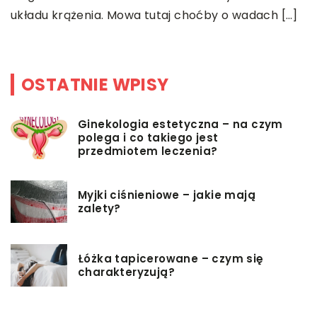
.
p
układu krążenia. Mowa tutaj choćby o wadach […]
s
OSTATNIE WPISY
Ginekologia estetyczna – na czym
polega i co takiego jest
przedmiotem leczenia?
Myjki ciśnieniowe – jakie mają
zalety?
Łóżka tapicerowane – czym się
charakteryzują?