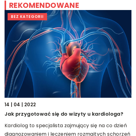
REKOMENDOWANE
BEZ KATEGORII
23
14 | 04 | 2022
D
Jak przygotować się do wizyty u kardiologa?
d
Kardiolog to specjalista zajmujący się na co dzień
ej
K
diagnozowaniem i leczeniem rozmaitych schorzeń