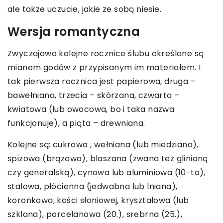
ale także uczucie, jakie ze sobą niesie.
Wersja romantyczna
Zwyczajowo kolejne rocznice ślubu określane są
mianem godów z przypisanym im materiałem. I
tak pierwsza rocznica jest papierowa, druga –
bawełniana, trzecia – skórzana, czwarta –
kwiatowa (lub owocowa, bo i taka nazwa
funkcjonuje), a piąta – drewniana.
Kolejne są: cukrowa , wełniana (lub miedziana),
spiżowa (brązowa), blaszana (zwana też glinianą
czy generalską), cynowa lub aluminiowa (10-ta),
stalowa, płócienna (jedwabna lub lniana),
koronkowa, kości słoniowej, kryształowa (lub
szklana), porcelanowa (20.), srebrna (25.),