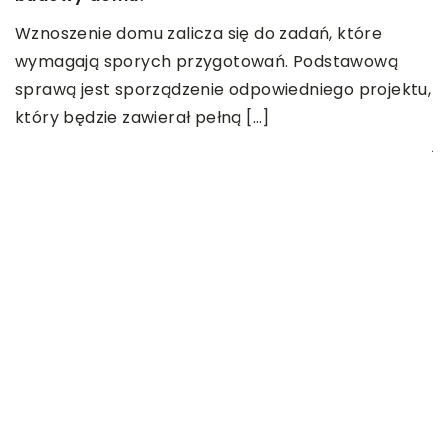
Wznoszenie domu zalicza się do zadań, które
0
wymagają sporych przygotowań. Podstawową
J
sprawą jest sporządzenie odpowiedniego projektu,
Z
który będzie zawierał pełną […]
j
m
fi
OSTATNIE WPISY
Ginekologia estetyczna – na czym
polega i co takiego jest
przedmiotem leczenia?
Myjki ciśnieniowe – jakie mają