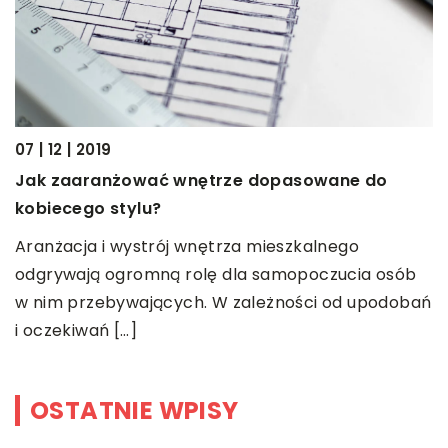
07 | 12 | 2019
2
Jak zaaranżować wnętrze dopasowane do
M
kobiecego stylu?
z
Aranżacja i wystrój wnętrza mieszkalnego
C
i,
odgrywają ogromną rolę dla samopoczucia osób
p
w nim przebywających. W zależności od upodobań
o
i oczekiwań […]
n
OSTATNIE WPISY