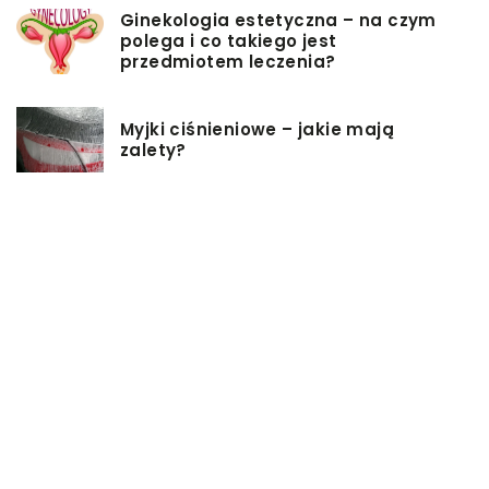
Ginekologia estetyczna – na czym
polega i co takiego jest
przedmiotem leczenia?
Myjki ciśnieniowe – jakie mają
zalety?
Łóżka tapicerowane – czym się
charakteryzują?
Jakie korzyści przynosi instalacja
węzła cieplnego?
Szafy rack z systemem chłodzenia:
jakie opcje dostępne na rynku