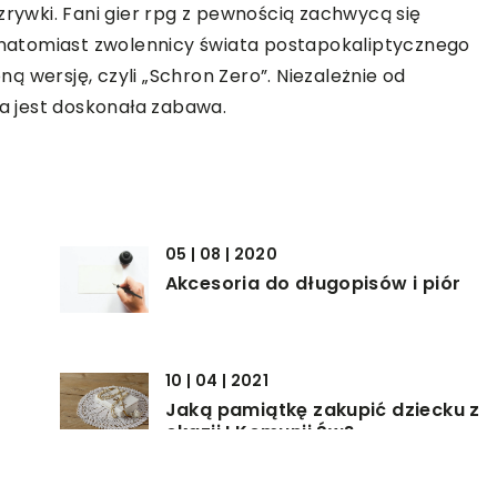
zrywki. Fani gier rpg z pewnością zachwycą się
, natomiast zwolennicy świata postapokaliptycznego
 wersję, czyli „Schron Zero”. Niezależnie od
ia jest doskonała zabawa.
05 | 08 | 2020
Akcesoria do długopisów i piór
10 | 04 | 2021
Jaką pamiątkę zakupić dziecku z
okazji I Komunii Św?
23 | 07 | 2021