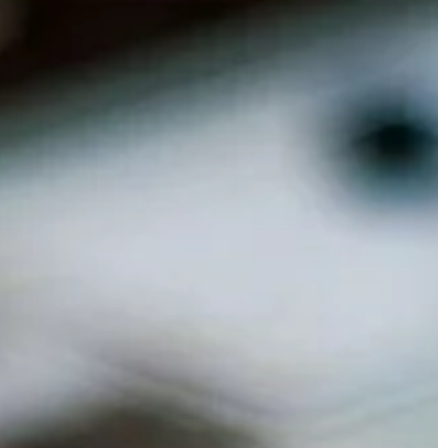
BEZ KATEGORII
12 | 06 | 2022
Jak samemu ułożyć kostkę bruko
Kostka brukowa to popularny wybór
narciarskie w
ogrodów, podjazdów i patio.
Początkowy koszt układania jest wy
omyśleć, gdzie
niż alternatywy takie jak cegły […]
 przyszłym