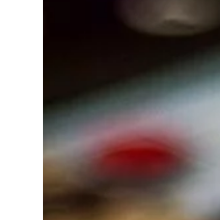
TRENDY I ŻYCIE
04 | 04 | 2019
Gdzie są dobre stoki 
Europie?
Warto przed czasem p
wybrać się na narty w