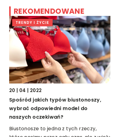
REKOMENDOWANE
TRENDY I ŻYCIE
TRENDY I
wą?
20 | 04 | 2022
04 | 04 | 2
 dla
Spośród jakich typów biustonoszy,
Gdzie są 
wybrać odpowiedni model do
Europie?
ższy
naszych oczekiwań?
Warto prz
Biustonosze to jedna z tych rzeczy,
wybrać się