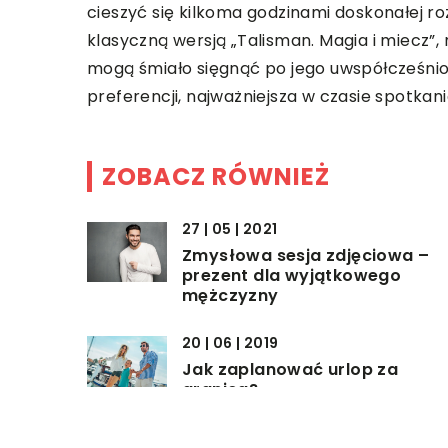
cieszyć się kilkoma godzinami doskonałej ro
klasyczną wersją „Talisman. Magia i miecz”
mogą śmiało sięgnąć po jego uwspółcześnioną
preferencji, najważniejsza w czasie spotkan
ZOBACZ RÓWNIEŻ
27 | 05 | 2021
Zmysłowa sesja zdjęciowa –
prezent dla wyjątkowego
mężczyzny
20 | 06 | 2019
Jak zaplanować urlop za
granicą?
16 | 03 | 2021