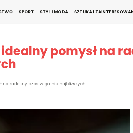
ŃSTWO
SPORT
STYL I MODA
SZTUKA I ZAINTERESOWA
 idealny pomysł na r
ych
 na radosny czas w gronie najbliższych