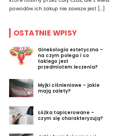
które nosimy przez cały czas, ale z wielu
sezonie. J
powodów ich zakup nie zawsze jest […]
możemy si
OSTATNIE WPISY
Ginekologia estetyczna –
na czym polega i co
takiego jest
przedmiotem leczenia?
Myjki ciśnieniowe – jakie
mają zalety?
Łóżka tapicerowane –
czym się charakteryzują?