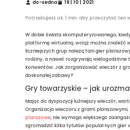
do-sedna
19 | 10 | 2021
Potrzebujesz ok. 1 min. aby przeczytać ten 
W dobie świata skomputeryzowanego, kiedy 
platformę wirtualną, wciąż można znaleźć w
liczniejszych grup należą fani gier planszowy
rodziny, a nawet rozgrywają wielogodzinne t
konwentów. Jak zorganizować wieczór z gram
doskonałej zabawy?
Gry towarzyskie – jak urozm
Mając do dyspozycji luźniejszy wieczór, war
Organizacja wieczoru z grami planszowymi, t
planszowe
, nie wymaga większego zaangażo
zgromadzić kilka tytułów popularnych gier w