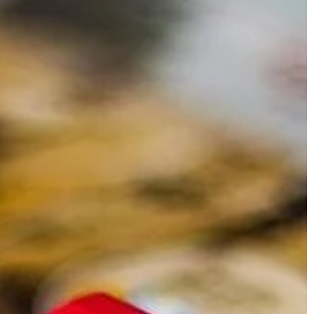
ujemy urlopem lub
 […]