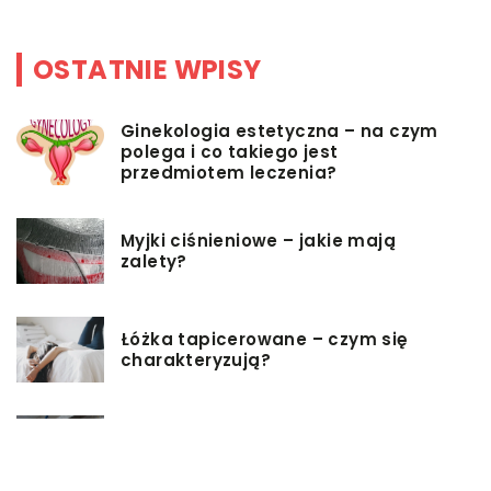
OSTATNIE WPISY
Ginekologia estetyczna – na czym
polega i co takiego jest
przedmiotem leczenia?
Myjki ciśnieniowe – jakie mają
zalety?
Łóżka tapicerowane – czym się
charakteryzują?
Jakie korzyści przynosi instalacja
węzła cieplnego?