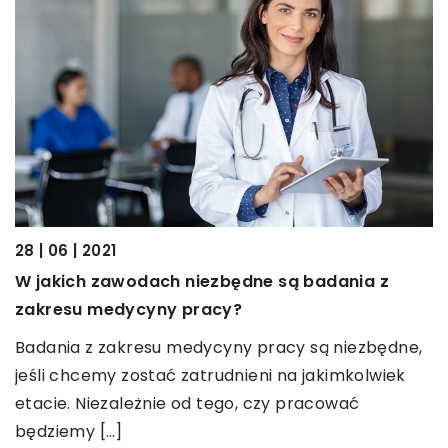
28 | 06 | 2021
23
W jakich zawodach niezbędne są badania z
Z
zakresu medycyny pracy?
C
Badania z zakresu medycyny pracy są niezbędne,
O
jeśli chcemy zostać zatrudnieni na jakimkolwiek
a
etacie. Niezależnie od tego, czy pracować
c
będziemy […]