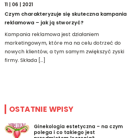
11 | 06 | 2021
Czym charakteryzuje się skuteczna kampania
reklamowa – jak ją stworzyć?
17
Kampania reklamowa jest działaniem
M
marketingowym, które ma na celu dotrzeć do
M
nowych klientów, a tym samym zwiększyć zyski
o
firmy. Składa […]
m
t
cl
OSTATNIE WPISY
Ginekologia estetyczna – na czym
polega i co takiego jest