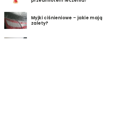
przedmiotem leczenia?
Myjki ciśnieniowe – jakie mają
zalety?
Łóżka tapicerowane – czym się
charakteryzują?
Jakie korzyści przynosi instalacja
węzła cieplnego?
Szafy rack z systemem chłodzenia:
jakie opcje dostępne na rynku
Zadbaj o swój kręgosłup – dlaczego
warto zdecydować się na modny