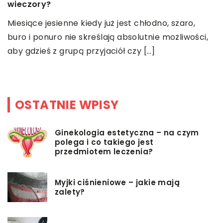
wieczory?
w
Miesiące jesienne kiedy już jest chłodno, szaro,
P
buro i ponuro nie skreślają absolutnie możliwości,
p
i
aby gdzieś z grupą przyjaciół czy […]
m
p
OSTATNIE WPISY
Ginekologia estetyczna – na czym
polega i co takiego jest
przedmiotem leczenia?
Myjki ciśnieniowe – jakie mają
zalety?