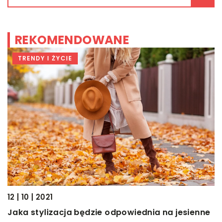
REKOMENDOWANE
TRENDY I ŻYCIE
12 | 10 | 2021
25
Jaka stylizacja będzie odpowiednia na jesienne
J