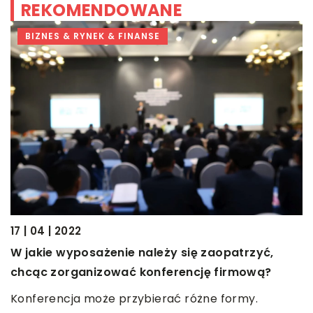
REKOMENDOWANE
BIZNES & RYNEK & FINANSE
03
17 | 04 | 2022
C
s
W jakie wyposażenie należy się zaopatrzyć,
chcąc zorganizować konferencję firmową?
D
o
Konferencja może przybierać różne formy.