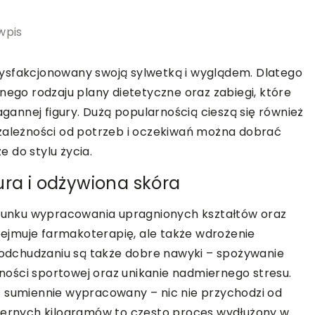
wpis
ysfakcjonowany swoją sylwetką i wyglądem. Dlatego
nego rodzaju plany dietetyczne oraz zabiegi, które
annej figury. Dużą popularnością cieszą się również
 zależności od potrzeb i oczekiwań można dobrać
 do stylu życia.
ura i odżywiona skóra
ierunku wypracowania upragnionych kształtów oraz
ejmuje farmakoterapię, ale także wdrożenie
w odchudzaniu są także dobre nawyki – spożywanie
ości sportowej oraz unikanie nadmiernego stresu.
ć sumiennie wypracowany – nic nie przychodzi od
miernych kilogramów to często proces wydłużony w