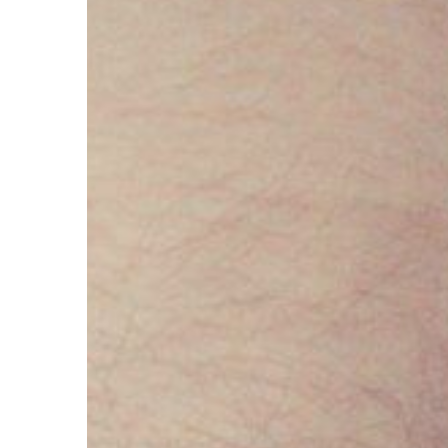
ZDROWIE I FORMA
15 | 01 | 2021
Jak skutecznie walczy
Szacuje się, że nawet 
posiada na swoim ciele 
Pomarańczowa skórka
kompleksów i często s