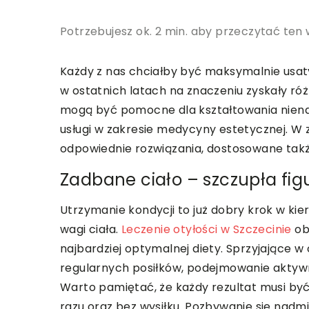
Potrzebujesz ok. 2 min. aby przeczytać ten 
Każdy z nas chciałby być maksymalnie usat
w ostatnich latach na znaczeniu zyskały róż
mogą być pomocne dla kształtowania nienag
usługi w zakresie medycyny estetycznej. W
odpowiednie rozwiązania, dostosowane także
Zadbane ciało – szczupła fig
Utrzymanie kondycji to już dobry krok w k
wagi ciała.
Leczenie otyłości w Szczecinie
ob
najbardziej optymalnej diety. Sprzyjające 
regularnych posiłków, podejmowanie aktywn
Warto pamiętać, że każdy rezultat musi by
razu oraz bez wysiłku. Pozbywanie się nad