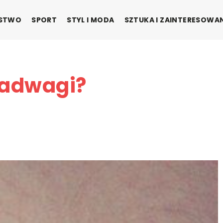
ŃSTWO
SPORT
STYL I MODA
SZTUKA I ZAINTERESOWA
nadwagi?