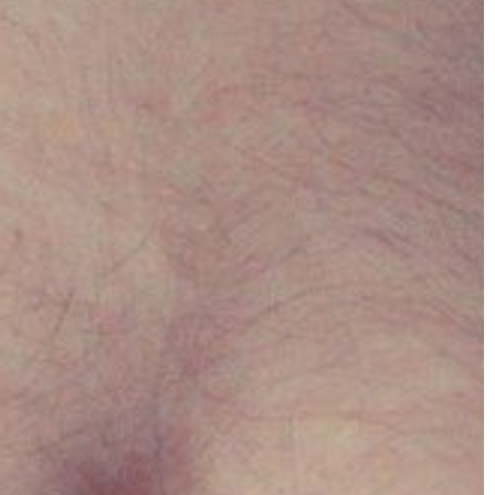
DOM I WNĘTRZE
17 | 06 | 2022
ć z cellulitem?
Jak z pomysłem zaaranżować swó
90 proc. kobiet
ogród?
cellulit.
Najważniejsze jest to, aby mieć pomy
 bywa źródłem
Kiedy już masz pomysł, wtedy są pe
twarza […]
zasady, których powinieneś
przestrzegać. Możesz zrobić listę […]