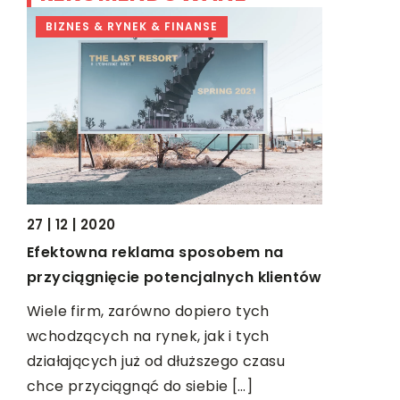
BIZNES & RYNEK & FINANSE
ZDROWIE
15 | 01 | 202
27 | 12 | 2020
Jak skute
j
Efektowna reklama sposobem na
Szacuje si
przyciągnięcie potencjalnych klientów
posiada na 
sł.
Wiele firm, zarówno dopiero tych
Pomarańc
wne
wchodzących na rynek, jak i tych
kompleksów
działających już od dłuższego czasu
chce przyciągnąć do siebie […]