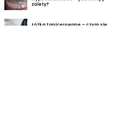
zalety?
Łóżka tapicerowane – czym się
charakteryzują?
Jakie korzyści przynosi instalacja
węzła cieplnego?
Szafy rack z systemem chłodzenia:
jakie opcje dostępne na rynku
Zadbaj o swój kręgosłup – dlaczego
warto zdecydować się na modny
plecak?