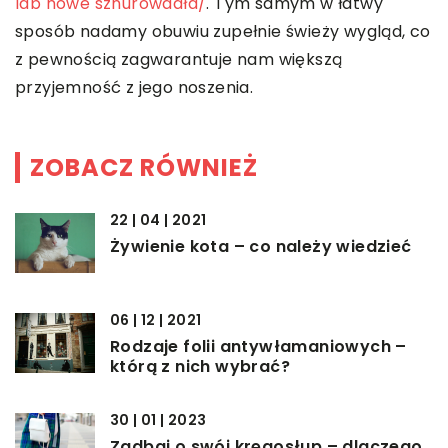
lab nowe sznurowadła/
. Tym samym w łatwy
sposób nadamy obuwiu zupełnie świeży wygląd, co
z pewnością zagwarantuje nam większą
przyjemność z jego noszenia.
ZOBACZ RÓWNIEŻ
22 | 04 | 2021
Żywienie kota – co należy wiedzieć
06 | 12 | 2021
Rodzaje folii antywłamaniowych –
którą z nich wybrać?
30 | 01 | 2023
Zadbaj o swój kręgosłup – dlaczego