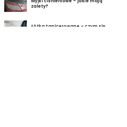
Myjki ciśnieniowe – jakie mają
zalety?
Łóżka tapicerowane – czym się
charakteryzują?
Jakie korzyści przynosi instalacja
węzła cieplnego?
Szafy rack z systemem chłodzenia:
jakie opcje dostępne na rynku
Zadbaj o swój kręgosłup – dlaczego
warto zdecydować się na modny
plecak?