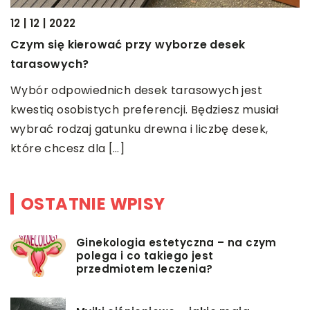
12 | 12 | 2022
2
Czym się kierować przy wyborze desek
C
tarasowych?
F
Wybór odpowiednich desek tarasowych jest
n
kwestią osobistych preferencji. Będziesz musiał
i
wybrać rodzaj gatunku drewna i liczbę desek,
które chcesz dla […]
OSTATNIE WPISY
Ginekologia estetyczna – na czym
polega i co takiego jest
przedmiotem leczenia?