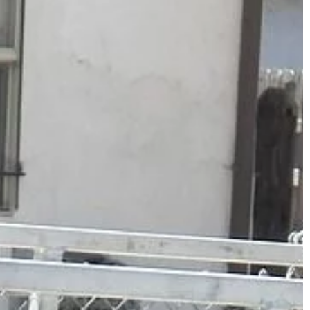
TRENDY I ŻYCIE
26 | 08 | 2019
Zabawki dla przedszkolaka
k ją urządzić?
Kwestia dopasowania zabawek do
ia Współczesny
wieku dziecka stanowi nie lada
o nie tylko
wyzwanie. Każdy chce by dane
m zapewnić