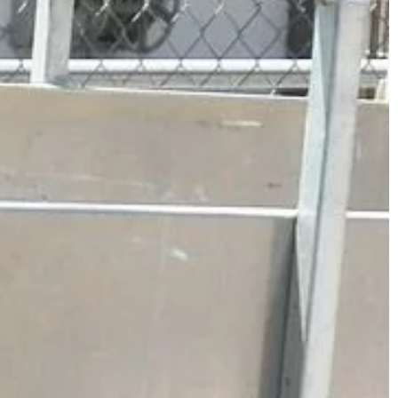
przedmioty jak najbardziej spodobał
o […]
się maluchowi […]