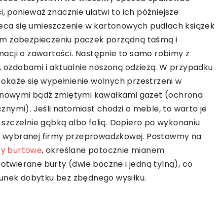
i, ponieważ znacznie ułatwi to ich późniejsze
leca się umieszczenie w kartonowych pudłach książek
ym zabezpieczeniu paczek porządną taśmą i
acji o zawartości. Następnie to samo robimy z
i, ozdobami i aktualnie noszoną odzieżą. W przypadku
okaże się wypełnienie wolnych przestrzeni w
ianowymi bądź zmiętymi kawałkami gazet (ochrona
nymi). Jeśli natomiast chodzi o meble, to warto je
szczelnie gąbką albo folią. Dopiero po wykonaniu
 wybranej firmy przeprowadzkowej. Postawmy na
py burtowe
, określane potocznie mianem
 otwierane burty (dwie boczne i jedną tylną), co
dunek dobytku bez zbędnego wysiłku.