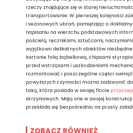
rzeczy znajdujące się w starej nieruchomośc
transportowanie. W pierwszej kolejności za
i sezonowych ubrań, pamiętając o dokładn
napisaniu na wierzchu podstawowych inform
pościelą, ręcznikami, sztućcami, naczyniam
wyjątkowo delikatnych obiektów niezbędne 
kartonie folią bąbelkową, chipsami styrop
przed wstrząsami i uszkodzeniami mechanicz
rozmontować i poszczególne części owinąć 
powyższych czynności można zadzwonić do
taką, która posiada w swojej flocie
przycze
skrzyniowych. Mają one w swojej konstrukcji
przekłada się bezpośrednio na prosty zała
ZOBACZ RÓWNIEŻ