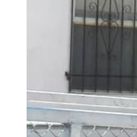
DOM I WNĘTRZE
11 | 05 | 2019
Stylowa łazienka – ja
Nie tylko kąt do span
dom albo mieszkanie t
miejsce, które ma na