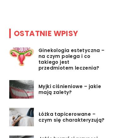
y
podstawow
OSTATNIE WPISY
Ginekologia estetyczna –
na czym polega i co
takiego jest
przedmiotem leczenia?
Myjki ciśnieniowe – jakie
mają zalety?
Łóżka tapicerowane –
czym się charakteryzują?