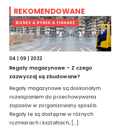
REKOMENDOWANE
BIZNES & RYNEK & FINANSE
DOM I W
04 | 09 | 2022
Regały magazynowe – Z czego
zazwyczaj są zbudowane?
Regały magazynowe są doskonałym
11 | 05 | 201
rozwiązaniem do przechowywania
Stylowa ła
zapasów w zorganizowany sposób.
Nie tylko 
Regały te są dostępne w różnych
dom albo m
rozmiarach i kształtach, […]
miejsce, 