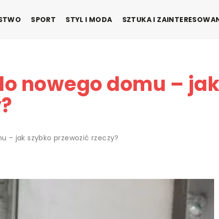
ŃSTWO
SPORT
STYL I MODA
SZTUKA I ZAINTERESOWA
do nowego domu – jak
y?
 – jak szybko przewozić rzeczy?