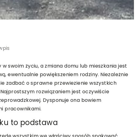
wpis
y w swoim życiu, a zmiana domu lub mieszkania jest
, ewentualnie powiększeniem rodziny. Niezależnie
znie zadbać o sprawne przewiezienie wszystkich
ajprostszym rozwiązaniem jest oczywiście
 przeprowadzkowej. Dysponuje ona bowiem
mi pracownikami.
ku to podstawa
rzede wszystkim we właściwy sposób spakować