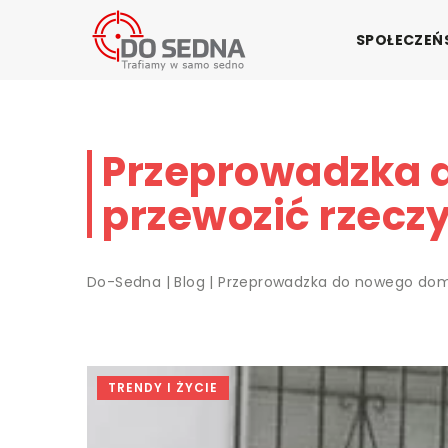
SPOŁECZE
Przeprowadzka 
przewozić rzecz
Do-Sedna
|
Blog
|
Przeprowadzka do nowego domu
TRENDY I ŻYCIE