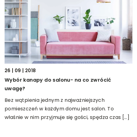
26 | 09 | 2018
Wybór kanapy do salonu- na co zwrócić
19
uwagę?
D
rm
Bez wątpienia jednym z najważniejszych
p
pomieszczeń w każdym domu jest salon. To
P
właśnie w nim przyjmuje się gości, spędza czas […]
d
t