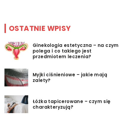
d
OSTATNIE WPISY
Ginekologia estetyczna – na czym
polega i co takiego jest
przedmiotem leczenia?
Myjki ciśnieniowe – jakie mają
zalety?
Łóżka tapicerowane – czym się
charakteryzują?
Jakie korzyści przynosi instalacja