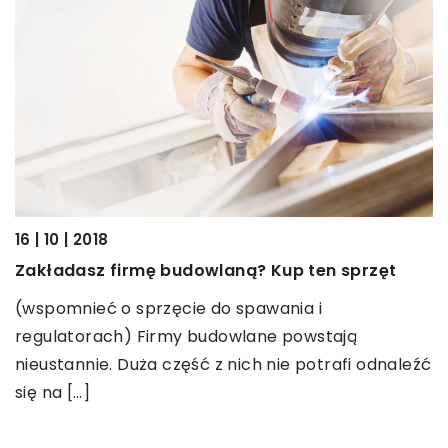
03
J
16 | 10 | 2018
Z
Zakładasz firmę budowlaną? Kup ten sprzęt
r
(wspomnieć o sprzęcie do spawania i
d
regulatorach) Firmy budowlane powstają
p
nieustannie. Duża część z nich nie potrafi odnaleźć
się na […]