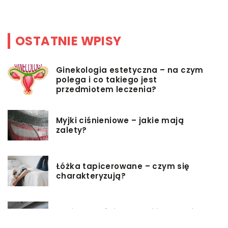
OSTATNIE WPISY
Ginekologia estetyczna – na czym
polega i co takiego jest
przedmiotem leczenia?
Myjki ciśnieniowe – jakie mają
zalety?
Łóżka tapicerowane – czym się
charakteryzują?
Jakie korzyści przynosi instalacja
węzła cieplnego?