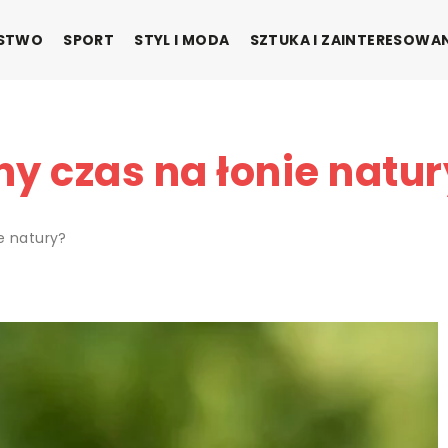
ŃSTWO
SPORT
STYL I MODA
SZTUKA I ZAINTERESOWA
y czas na łonie natur
e natury?