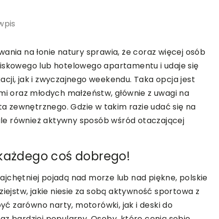
wpis
wania na łonie natury sprawia, że coraz więcej osób
niskowego lub hotelowego apartamentu i udaje się
cji, jak i zwyczajnego weekendu. Taka opcja jest
ćmi oraz młodych małżeństw, głównie z uwagi na
ata zewnętrznego. Gdzie w takim razie udać się na
 ale również aktywny sposób wśród otaczającej
la każdego coś dobrego!
jchętniej pojadą nad morze lub nad piękne, polskie
ziejstw, jakie niesie za sobą aktywność sportowa z
ć zarówno narty, motorówki, jak i deski do
oraz bardziej popularny. Osoby, które cenią sobie