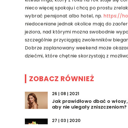
nieco więcej spokoju i chcą po prostu zrel
wybrać pensjonat albo hotel, np.
https://ho
niedoceniane jednak okolice mają do zaofe
jeziora, nad którymi można swobodnie wyp
szczególnie przyciągają zwolenników biega
Dobrze zaplanowany weekend może okazać si
dziećmi, które chętnie skorzystają z możliw
ZOBACZ RÓWNIEŻ
26 | 08 | 2021
Jak prawidłowo dbać o włosy,
aby nie ulegały zniszczeniom?
27 | 03 | 2020