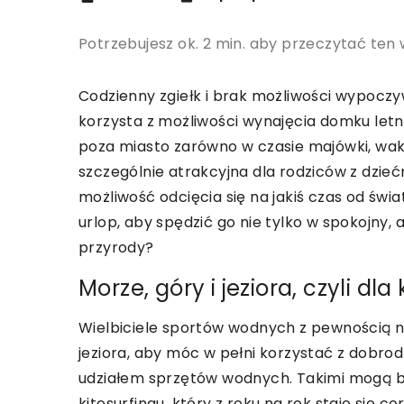
Potrzebujesz ok. 2 min. aby przeczytać ten 
Codzienny zgiełk i brak możliwości wypoczy
korzysta z możliwości wynajęcia domku let
poza miasto zarówno w czasie majówki, waka
szczególnie atrakcyjna dla rodziców z dzie
możliwość odcięcia się na jakiś czas od świ
urlop, aby spędzić go nie tylko w spokojny,
przyrody?
Morze, góry i jeziora, czyli d
Wielbiciele sportów wodnych z pewnością na
jeziora, aby móc w pełni korzystać z dobrod
udziałem sprzętów wodnych. Takimi mogą by
kitesurfingu, który z roku na rok staje się c