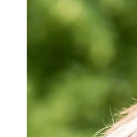
HOBBY
29 | 04 | 2021
Dlaczego warto od n
uczyć dziecko język
W dobie globalizacji 
stała się jedną z najw
umiejętności na rynku
nie wystarczy jedynie