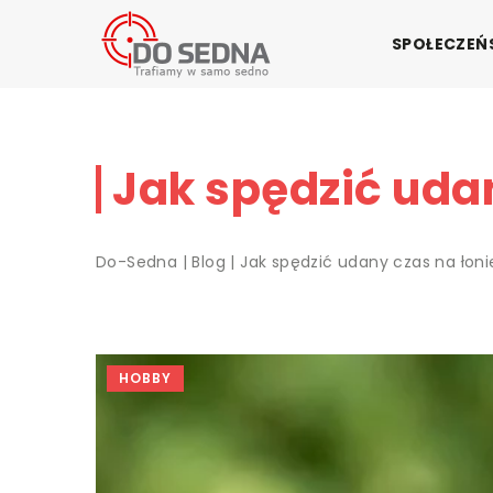
SPOŁECZE
Jak spędzić udan
Do-Sedna
|
Blog
|
Jak spędzić udany czas na łoni
HOBBY