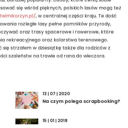
aksować się wśród pięknych, polskich lasów mogą też
telmikorzyn.pl/
, w centralnej części kraju. Te dość
rowania rozległe lasy pełne pomników przyrody,
oczywać oraz trasy spacerowe i rowerowe, które
nia rekreacyjnego oraz kolarstwa terenowego.
ę strzałem w dziesiątkę także dla rodziców z
ości szaleństw na trawie od rana do wieczora.
13 | 07 | 2020
Na czym polega scrapbooking?
15 | 01 | 2018