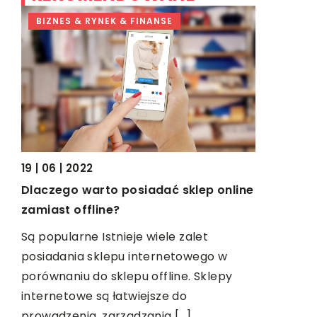
BIZNES & RYNEK & FINANSE
HOBBY
19 | 06 | 2022
29 | 04 | 2
Dlaczego warto posiadać sklep online
Dlaczego 
zamiast offline?
uczyć dzi
da
Są popularne Istnieje wiele zalet
rki.
W dobie gl
posiadania sklepu internetowego w
stała się 
porównaniu do sklepu offline. Sklepy
umiejętnoś
internetowe są łatwiejsze do
nie wystar
prowadzenia, zarządzania […]