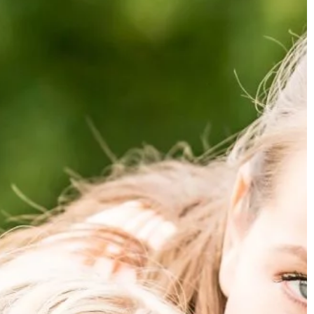
NIERUCHOMOŚCI I BUDOWNICTWO
08 | 03 | 2022
Jak zadbać o środowisko, budując
dom?
ajmłodszych lat
ów obcych?
Ekologia powoli, ale skutecznie wkra
się w każdą dziedzinę życia i gospoda
znajomość języków
Wielkie firmy co chwilę oferuje nam
ażniejszych
nowoczesne i […]
 pracy. Obecnie
 dogłębna