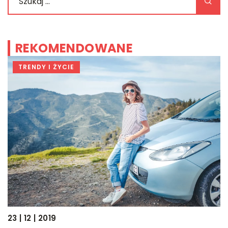
REKOMENDOWANE
TRENDY I ŻYCIE
22
23 | 12 | 2019
P