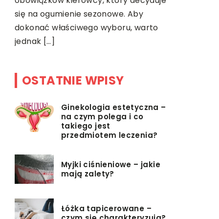
.
obowiązków kierowcy, który decyduje
czekolada,
ię
się na ogumienie sezonowe. Aby
dzieci, […]
dokonać właściwego wyboru, warto
jednak […]
OSTATNIE WPISY
Ginekologia estetyczna –
na czym polega i co
takiego jest
przedmiotem leczenia?
Myjki ciśnieniowe – jakie
mają zalety?
Łóżka tapicerowane –
czym się charakteryzują?