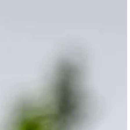
BIZNES & RYNEK & FINANSE
a imię – o
19 | 07 | 2021
ypach tego
Jak najlepiej pakować ładunki do
transportu międzynarodowego?
miarze niezdrowe,
Produkty wytwarzane na rynku prze
emal każdej
doświadczone i sprawdzone firmy
pularna jest