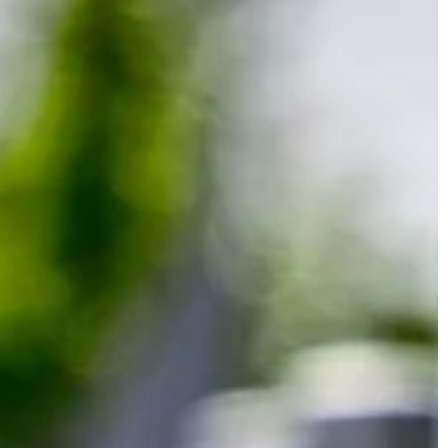
trafiają do klientów na całym świecie
lbiają zarówno
Poszczególne państwa wymieniają s
towarami, […]