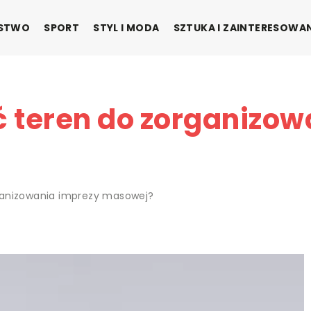
ŃSTWO
SPORT
STYL I MODA
SZTUKA I ZAINTERESOWA
 teren do zorganizow
ganizowania imprezy masowej?