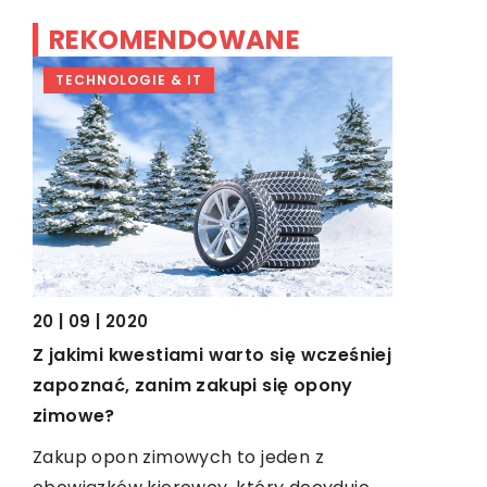
REKOMENDOWANE
TECHNOLOGIE & IT
TRENDY I
13 | 08 | 20
Czekolada
20 | 09 | 2020
formie, w
Z jakimi kwestiami warto się wcześniej
przysmak
zapoznać, zanim zakupi się opony
zimowe?
Słodycze,
z
są obecne 
Zakup opon zimowych to jeden z
osoby. Szc