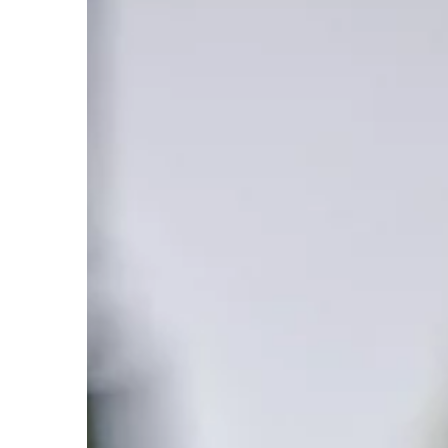
TRENDY I ŻYCIE
13 | 08 | 2021
Czekolada niejedno m
formie, wyrobach i t
przysmaku
Słodycze, choć w nad
są obecne w diecie ni
osoby. Szczególnie po