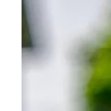
czekolada, którą uwie
dzieci, […]