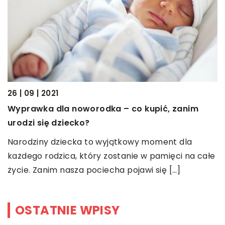
19
26 | 09 | 2021
P
Wyprawka dla noworodka – co kupić, zanim
urodzi się dziecko?
B
w
u
Narodziny dziecka to wyjątkowy moment dla
l
każdego rodzica, który zostanie w pamięci na całe
życie. Zanim nasza pociecha pojawi się […]
OSTATNIE WPISY