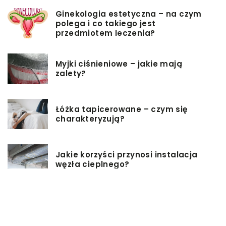
Ginekologia estetyczna – na czym
polega i co takiego jest
przedmiotem leczenia?
Myjki ciśnieniowe – jakie mają
zalety?
Łóżka tapicerowane – czym się
charakteryzują?
Jakie korzyści przynosi instalacja
węzła cieplnego?
Szafy rack z systemem chłodzenia:
jakie opcje dostępne na rynku