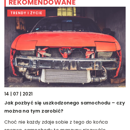
REKOMENDOWANE
TRENDY I ŻYCIE
29
14 | 07 | 2021
J
Jak pozbyć się uszkodzonego samochodu – czy
o
można na tym zarobić?
lu
J
Choć nie każdy zdaje sobie z tego do końca
p