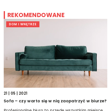
REKOMENDOWANE
DOM I WNĘTRZE
21 | 05 | 2021
15
Sofa – czy warto się w nią zaopatrzyć w biurze?
C
p
Profesjonalne biuro to przede wszystkim miejsce