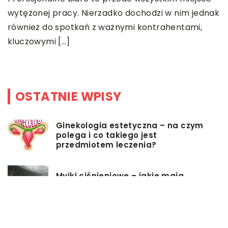
wytężonej pracy. Nierzadko dochodzi w nim jednak
P
również do spotkań z ważnymi kontrahentami,
s
kluczowymi […]
p
b
OSTATNIE WPISY
Ginekologia estetyczna – na czym
polega i co takiego jest
przedmiotem leczenia?
Myjki ciśnieniowe – jakie mają
zalety?
Łóżka tapicerowane – czym się