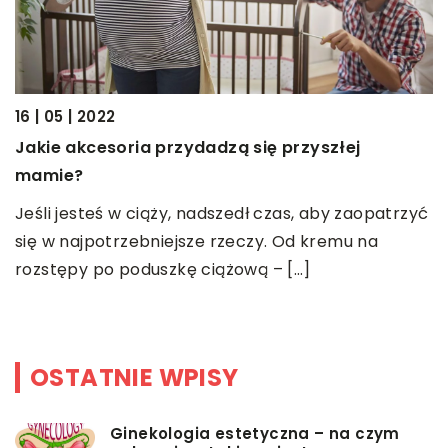
16 | 05 | 2022
01
Jakie akcesoria przydadzą się przyszłej
Z
mamie?
z
Jeśli jesteś w ciąży, nadszedł czas, aby zaopatrzyć
I
t
się w najpotrzebniejsze rzeczy. Od kremu na
e
rozstępy po poduszkę ciążową – […]
P
z
OSTATNIE WPISY
Ginekologia estetyczna – na czym