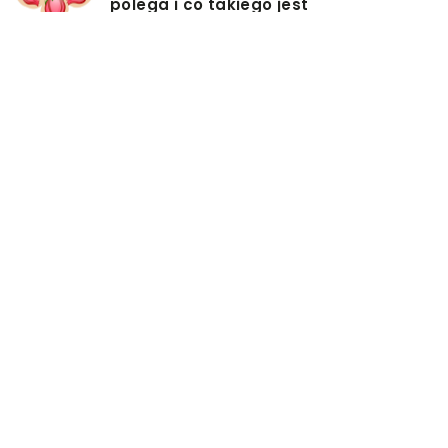
polega i co takiego jest
przedmiotem leczenia?
Myjki ciśnieniowe – jakie mają
zalety?
Łóżka tapicerowane – czym się
charakteryzują?
Jakie korzyści przynosi instalacja
węzła cieplnego?
Szafy rack z systemem chłodzenia:
jakie opcje dostępne na rynku
Zadbaj o swój kręgosłup – dlaczego