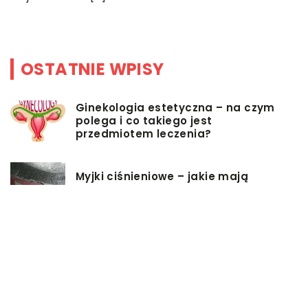
OSTATNIE WPISY
Ginekologia estetyczna – na czym
polega i co takiego jest
przedmiotem leczenia?
Myjki ciśnieniowe – jakie mają
zalety?
Łóżka tapicerowane – czym się
charakteryzują?
Jakie korzyści przynosi instalacja