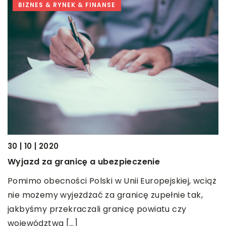
BIZNES & RYNEK & FINANSE
28
30 | 10 | 2020
M
Wyjazd za granicę a ubezpieczenie
N
Pomimo obecności Polski w Unii Europejskiej, wciąż
s
nie możemy wyjeżdżać za granicę zupełnie tak,
f
jakbyśmy przekraczali granicę powiatu czy
p
województwa […]