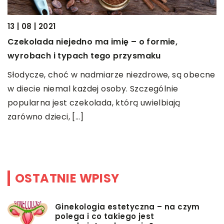
13 | 08 | 2021
Czekolada niejedno ma imię – o formie,
18
wyrobach i typach tego przysmaku
N
Słodycze, choć w nadmiarze niezdrowe, są obecne
m
w diecie niemal każdej osoby. Szczególnie
a
D
popularna jest czekolada, którą uwielbiają
d
zarówno dzieci, […]
w
OSTATNIE WPISY
Ginekologia estetyczna – na czym
polega i co takiego jest