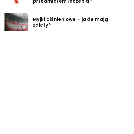
przedmiotem leczenia?
Myjki ciśnieniowe – jakie mają
zalety?
Łóżka tapicerowane – czym się
charakteryzują?
Jakie korzyści przynosi instalacja
węzła cieplnego?
Szafy rack z systemem chłodzenia:
jakie opcje dostępne na rynku
Zadbaj o swój kręgosłup – dlaczego
warto zdecydować się na modny