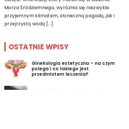
t
Morza Śródziemnego, wyróżnia się niezwykle
z
o
przyjemnym klimatem, słoneczną pogodą, jak i
przejrzystą wodą […]
OSTATNIE WPISY
Ginekologia estetyczna – na czym
polega i co takiego jest
przedmiotem leczenia?
Myjki ciśnieniowe – jakie mają
zalety?
Łóżka tapicerowane – czym się
charakteryzują?