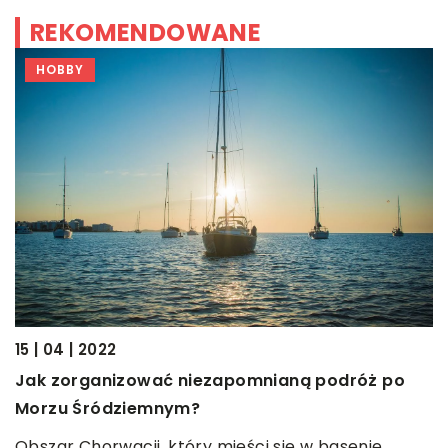
REKOMENDOWANE
HOBBY
17
15 | 04 | 2022
J
Jak zorganizować niezapomnianą podróż po
p
Morzu Śródziemnym?
W
Obszar Chorwacji, który mieści się w basenie