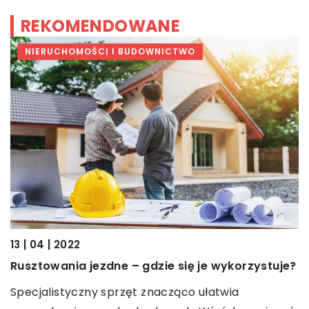
REKOMENDOWANE
NIERUCHOMOŚCI I BUDOWNICTWO
13
13 | 04 | 2022
C
Rusztowania jezdne – gdzie się je wykorzystuje?
p
Specjalistyczny sprzęt znacząco ułatwia
.