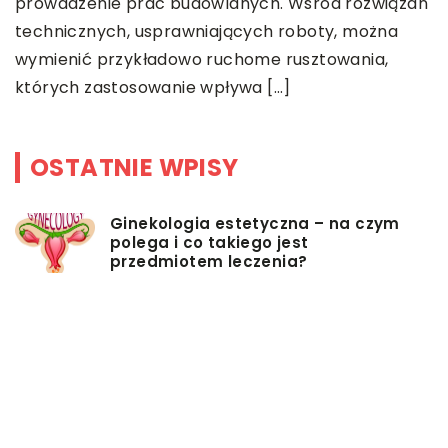
M
prowadzenie prac budowlanych. Wśród rozwiązań
w
technicznych, usprawniających roboty, można
N
wymienić przykładowo ruchome rusztowania,
c
których zastosowanie wpływa […]
OSTATNIE WPISY
Ginekologia estetyczna – na czym
polega i co takiego jest
przedmiotem leczenia?
Myjki ciśnieniowe – jakie mają
zalety?
Łóżka tapicerowane – czym się
charakteryzują?