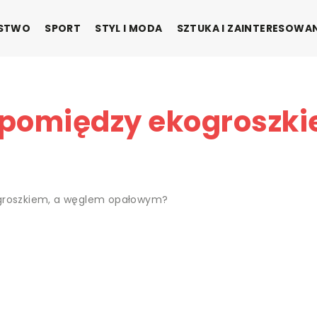
ŃSTWO
SPORT
STYL I MODA
SZTUKA I ZAINTERESOWA
e pomiędzy ekogroszk
ogroszkiem, a węglem opałowym?