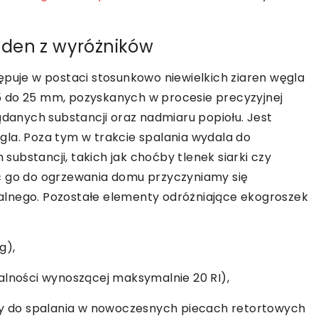
jeden z wyróżników
ępuje w postaci stosunkowo niewielkich ziaren węgla
5 do 25 mm, pozyskanych w procesie precyzyjnej
ądanych substancji oraz nadmiaru popiołu. Jest
gla. Poza tym w trakcie spalania wydala do
ubstancji, takich jak choćby tlenek siarki czy
c go do ogrzewania domu przyczyniamy się
alnego. Pozostałe elementy odróżniające ekogroszek
g),
alności wynoszącej maksymalnie 20 RI),
ony do spalania w nowoczesnych piecach retortowych