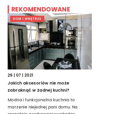
REKOMENDOWANE
DOM I WNĘTRZE
TECHNOL
29 | 07 | 2021
17 | 01 | 201
Jakich akcesoriów nie może
Co musi p
zabraknąć w żadnej kuchni?
serwis m
Modna i funkcjonalna kuchnia to
Niezbędne
j
marzenie niejednej pani domu. Na
wykorzystu