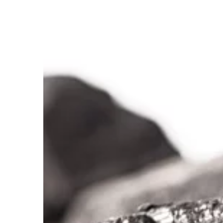
maszyn i urządzeń. W 
znaleźć można m.in. wó