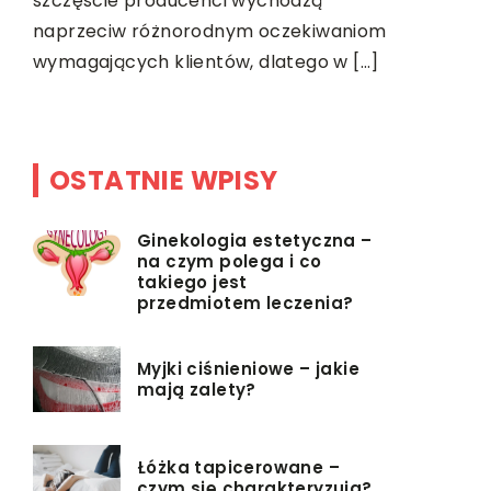
szczęście producenci wychodzą
maszyn i u
naprzeciw różnorodnym oczekiwaniom
znaleźć mo
dą
wymagających klientów, dlatego w […]
OSTATNIE WPISY
Ginekologia estetyczna –
na czym polega i co
takiego jest
przedmiotem leczenia?
Myjki ciśnieniowe – jakie
mają zalety?
Łóżka tapicerowane –
czym się charakteryzują?