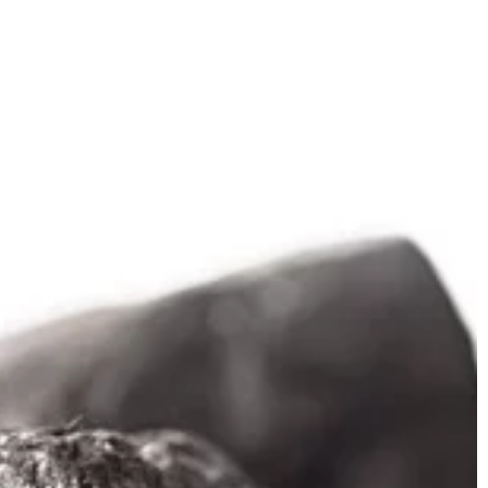
wielu firmach
kobiety. Aby móc cieszyć się piękną
zki widłowe, […]
fryzurą niezbędna jest odpowiednia
pielęgnacja włosów, dzięki której bę
[…]