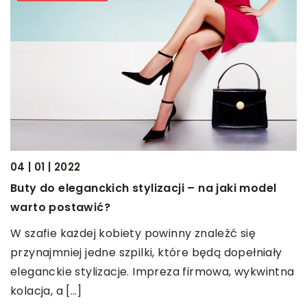
04 | 01 | 2022
Buty do eleganckich stylizacji – na jaki model
warto postawić?
13
D
W szafie każdej kobiety powinny znaleźć się
m
przynajmniej jedne szpilki, które będą dopełniały
eleganckie stylizacje. Impreza firmowa, wykwintna
W
kolacja, a […]
c