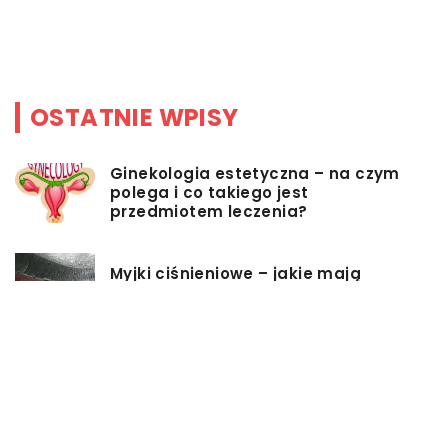
n
[
OSTATNIE WPISY
Ginekologia estetyczna – na czym
polega i co takiego jest
przedmiotem leczenia?
Myjki ciśnieniowe – jakie mają
zalety?
Łóżka tapicerowane – czym się
charakteryzują?