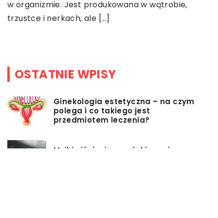
w organizmie. Jest produkowana w wątrobie,
us
trzustce i nerkach, ale […]
h,
OSTATNIE WPISY
Ginekologia estetyczna – na czym
polega i co takiego jest
przedmiotem leczenia?
Myjki ciśnieniowe – jakie mają
zalety?
Łóżka tapicerowane – czym się
charakteryzują?