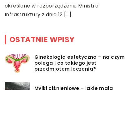
g
określone w rozporządzeniu Ministra
i
Infrastruktury z dnia 12 […]
OSTATNIE WPISY
Ginekologia estetyczna – na czym
polega i co takiego jest
przedmiotem leczenia?
Myjki ciśnieniowe – jakie mają
zalety?
Łóżka tapicerowane – czym się
charakteryzują?