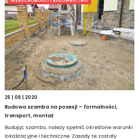
NIERUCHOMOŚCI I BUDOWNICTWO
14
N
25 | 09 | 2020
o
Budowa szamba na posesji – formalności,
.
transport, montaż
W
n
Budując szambo, należy spełnić określone warunki
o
lokalizacyjne i techniczne. Zasady te zostały