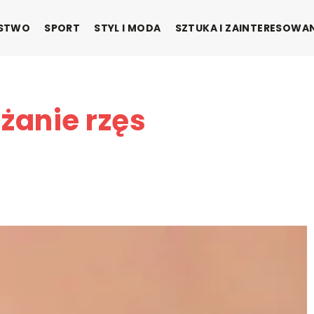
ŃSTWO
SPORT
STYL I MODA
SZTUKA I ZAINTERESOWA
żanie rzęs