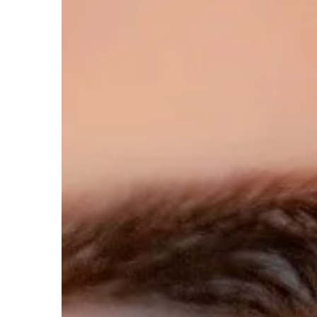
BIZNES & RYNEK & FIN
13 | 07 | 2019
Zakładamy bar szybki
czym pamiętać?
Bary szybkiej obsługi 
cieszą się ogromną p
wśród klientów w różn
wynikiem stosunkowo n