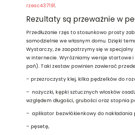
rzesc437191
.
Rezultaty są przeważnie w pe
Przedłużanie rzęs to stosunkowo prosty z
samodzielnie we własnym domu. Dzięki temu 
Wystarczy, że zaopatrzymy się w specjalny
w internecie. Wyróżniamy wersje startowe 
pań). Taki zestaw powinien zawierać przed
– przezroczysty klej, kilka pędzelków do ro
– nożyczki, kępki sztucznych włosków osa
względem długości, grubości oraz stopnia p
– aplikator bezwłókienkowy do nakładania 
– pęsetę,