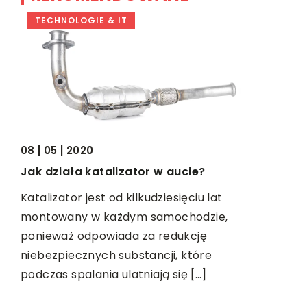
TECHNOLOGIE & IT
BIZNES &
08 | 05 | 2020
Jak działa katalizator w aucie?
13 | 07 | 20
n i
Zakładamy
Katalizator jest od kilkudziesięciu lat
czym pam
montowany w każdym samochodzie,
ponieważ odpowiada za redukcję
Bary szybk
niebezpiecznych substancji, które
cieszą si
podczas spalania ulatniają się […]
wśród klie
na
wynikiem s