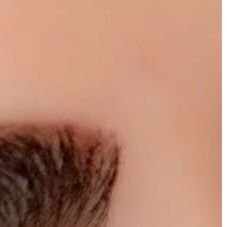
ANSE
TECHNOLOGIE & IT
31 | 03 | 2018
ej obsługi – o
Jak wybrać poprawny rozmiar opo
felg
w dalszym ciągu
Opony to podstawowy element
opularnością
decydujący o bezpieczeństwie na
ym wieku. Jest to
drodze. Zmieniając rozmiar opon,
iskiej […]
decydujemy o wielu czynnikach, jak 