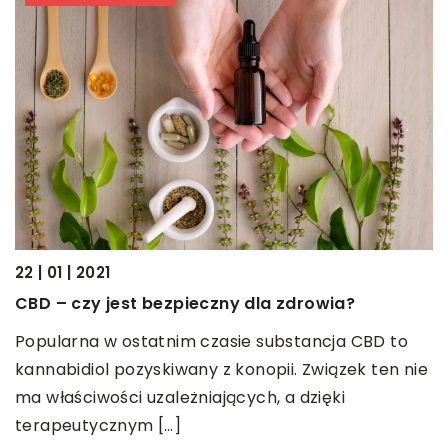
22 | 01 | 2021
0
CBD – czy jest bezpieczny dla zdrowia?
W
o
Popularna w ostatnim czasie substancja CBD to
kannabidiol pozyskiwany z konopii. Związek ten nie
W
m
ma właściwości uzależniających, a dzięki
p
terapeutycznym […]
m