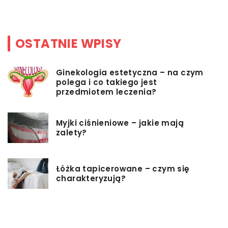
w
OSTATNIE WPISY
Ginekologia estetyczna – na czym
polega i co takiego jest
przedmiotem leczenia?
Myjki ciśnieniowe – jakie mają
zalety?
Łóżka tapicerowane – czym się
charakteryzują?
Jakie korzyści przynosi instalacja
węzła cieplnego?