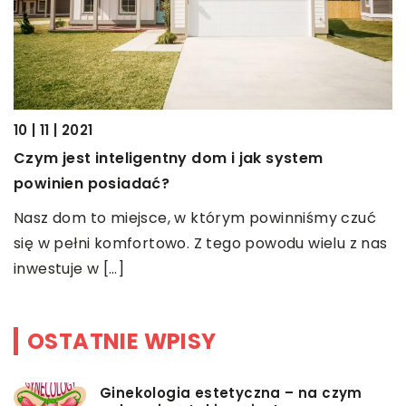
10 | 11 | 2021
11
Czym jest inteligentny dom i jak system
J
powinien posiadać?
o
B
Nasz dom to miejsce, w którym powinniśmy czuć
s
się w pełni komfortowo. Z tego powodu wielu z nas
o
inwestuje w […]
I
OSTATNIE WPISY
Ginekologia estetyczna – na czym