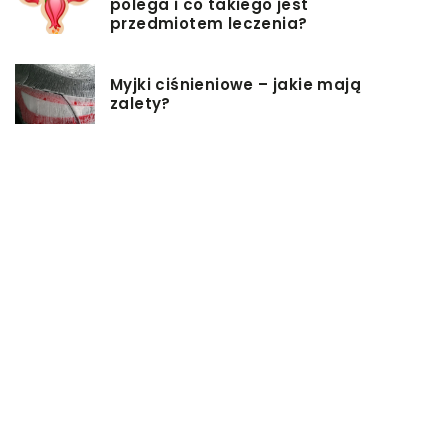
polega i co takiego jest
przedmiotem leczenia?
Myjki ciśnieniowe – jakie mają
zalety?
Łóżka tapicerowane – czym się
charakteryzują?
Jakie korzyści przynosi instalacja
węzła cieplnego?
Szafy rack z systemem chłodzenia:
jakie opcje dostępne na rynku
Zadbaj o swój kręgosłup – dlaczego